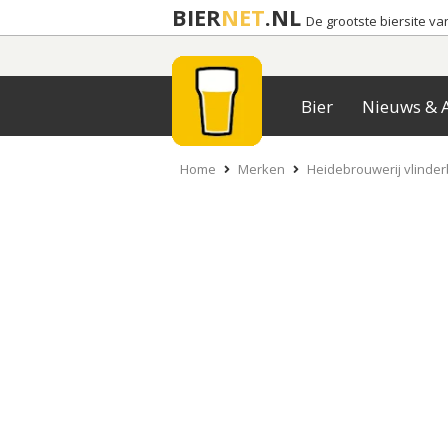
BIER
NET
.NL
De grootste biersite v
Bier
Nieuws & A
Home
Merken
Heidebrouwerij vlinde