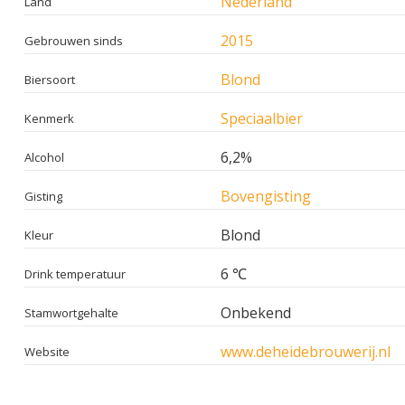
Nederland
Land
2015
Gebrouwen sinds
Blond
Biersoort
Speciaalbier
Kenmerk
6,2%
Alcohol
Bovengisting
Gisting
Blond
Kleur
6 ℃
Drink temperatuur
Onbekend
Stamwortgehalte
www.deheidebrouwerij.nl
Website