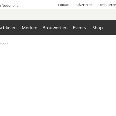
Contact
Adverteren
Over Bierne
an Nederland
rtikelen
Merken
Brouwerijen
Events
Shop
rblond