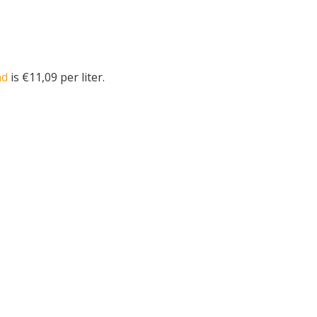
nd
is €11,09 per liter.