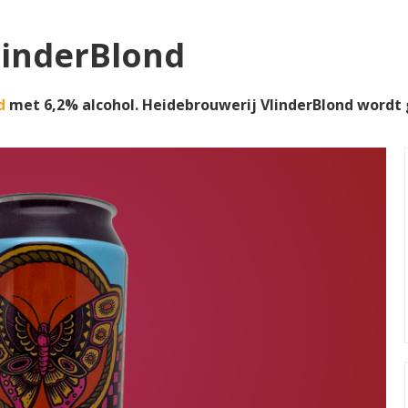
linderBlond
d
met 6,2% alcohol. Heidebrouwerij VlinderBlond word