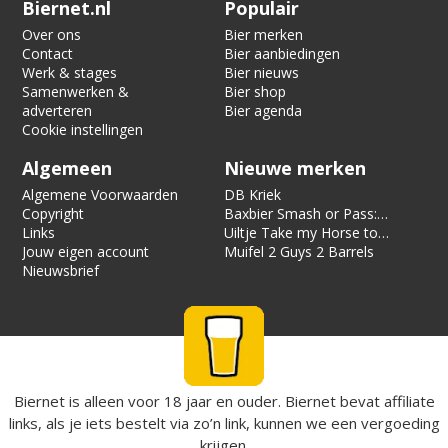
Verification code:
8188
Biernet.nl
Populair
Over ons
Bier merken
Contact
Bier aanbiedingen
Werk & stages
Bier nieuws
Samenwerken &
Bier shop
adverteren
Bier agenda
Cookie instellingen
Algemeen
Nieuwe merken
Algemene Voorwaarden
DB Kriek
Copyright
Baxbier Smash or Pass:
Links
Strata
Uiltje Take my Horse to
Jouw eigen account
the Hotel Room
Muifel 2 Guys 2 Barrels
Nieuwsbrief
Biernet is alleen voor 18 jaar en ouder. Biernet bevat affiliate
links, als je iets bestelt via zo’n link, kunnen we een vergoeding
krijgen.