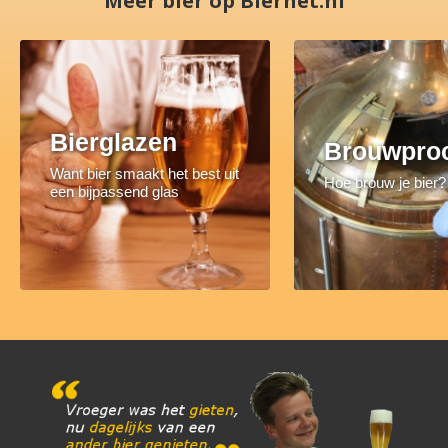
Meer bier op Biernet.nl
Bierglazen
Brouwpro
Want bier smaakt het best uit
Hoe brouw je bier?
een bijpassend glas