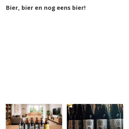
Bier, bier en nog eens bier!