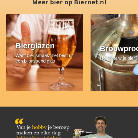
Meer bier op Biernet.nl
Bierglazen
Brouwpro
Want bier smaakt het best uit
Hoe brouw je bier?
een bijpassend glas