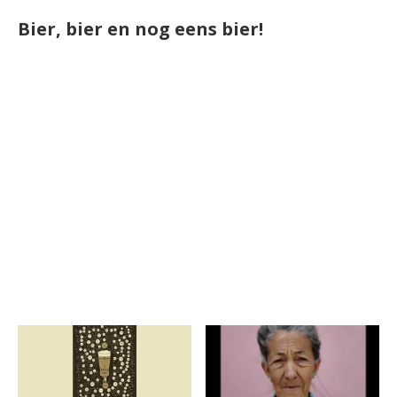
Bier, bier en nog eens bier!