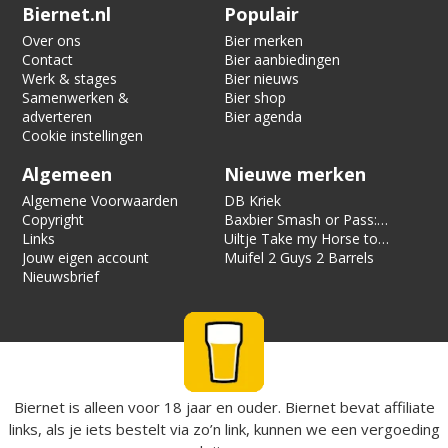
Verification code:
7715
Biernet.nl
Populair
Over ons
Bier merken
Contact
Bier aanbiedingen
Werk & stages
Bier nieuws
Samenwerken &
Bier shop
adverteren
Bier agenda
Cookie instellingen
Algemeen
Nieuwe merken
Algemene Voorwaarden
DB Kriek
Copyright
Baxbier Smash or Pass:
Links
Strata
Uiltje Take my Horse to
Jouw eigen account
the Hotel Room
Muifel 2 Guys 2 Barrels
Nieuwsbrief
Biernet is alleen voor 18 jaar en ouder. Biernet bevat affiliate
links, als je iets bestelt via zo’n link, kunnen we een vergoeding