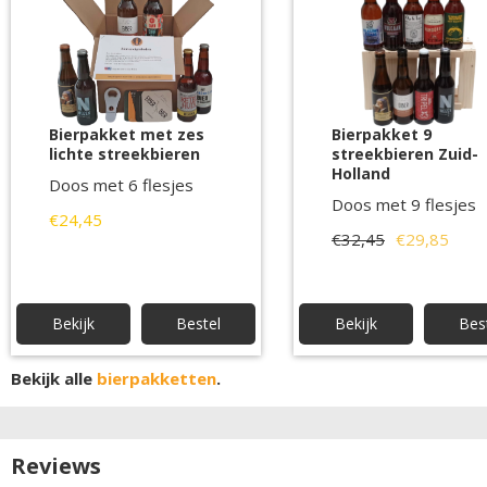
Bierpakket met zes
Bierpakket 9
lichte streekbieren
streekbieren Zuid-
Holland
Doos met 6 flesjes
Doos met 9 flesjes
€24,45
€32,45
€29,85
Bekijk
Bestel
Bekijk
Bes
Bekijk alle
bierpakketten
.
Reviews