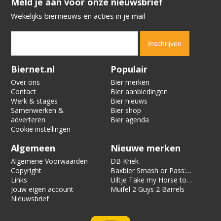
​​​​​​​Meld je aan voor onze nieuwsbrief
Wekelijks biernieuws en acties in je mail
Verification code:
4002
Biernet.nl
Populair
Over ons
Bier merken
Contact
Bier aanbiedingen
Werk & stages
Bier nieuws
Samenwerken &
Bier shop
adverteren
Bier agenda
Cookie instellingen
Algemeen
Nieuwe merken
Algemene Voorwaarden
DB Kriek
Copyright
Baxbier Smash or Pass:
Links
Strata
Uiltje Take my Horse to
Jouw eigen account
the Hotel Room
Muifel 2 Guys 2 Barrels
Nieuwsbrief