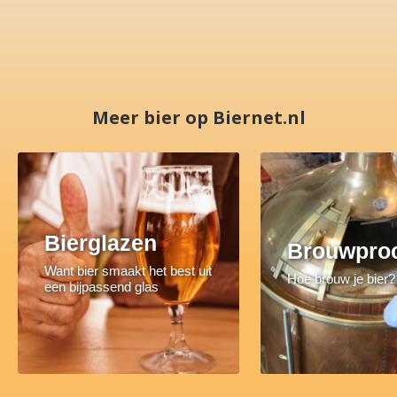
Meer bier op Biernet.nl
Bierglazen
Brouwpro
Want bier smaakt het best uit
Hoe brouw je bier?
een bijpassend glas