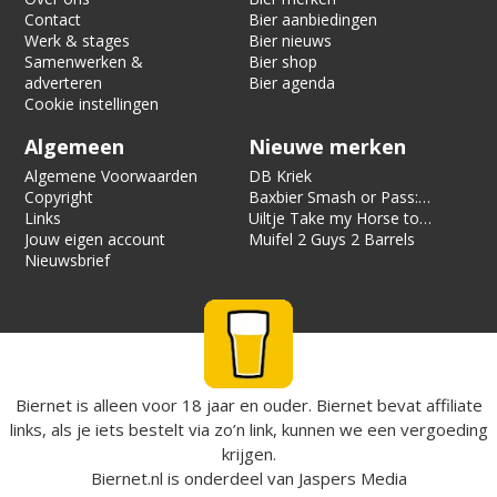
Contact
Bier aanbiedingen
Werk & stages
Bier nieuws
Samenwerken &
Bier shop
adverteren
Bier agenda
Cookie instellingen
Algemeen
Nieuwe merken
Algemene Voorwaarden
DB Kriek
Copyright
Baxbier Smash or Pass:
Links
Strata
Uiltje Take my Horse to
Jouw eigen account
the Hotel Room
Muifel 2 Guys 2 Barrels
Nieuwsbrief
Biernet is alleen voor 18 jaar en ouder. Biernet bevat affiliate
links, als je iets bestelt via zo’n link, kunnen we een vergoeding
krijgen.
Biernet.nl
is onderdeel van
Jaspers Media