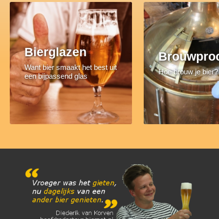
Bierglazen
Brouwpro
Want bier smaakt het best uit
Hoe brouw je bier?
een bijpassend glas