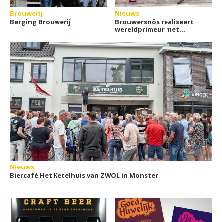
Brouwerij
Nieuws
Berging Brouwerij
Brouwersnös realiseert
wereldprimeur met
doseren van fruitaroma
per flesje
Nieuws
Biercafé Het Ketelhuis van ZWOL in Monster