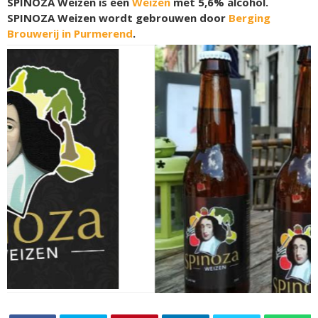
SPINOZA Weizen is een
Weizen
met 5,6% alcohol.
SPINOZA Weizen wordt gebrouwen door
Berging
Brouwerij in Purmerend
.