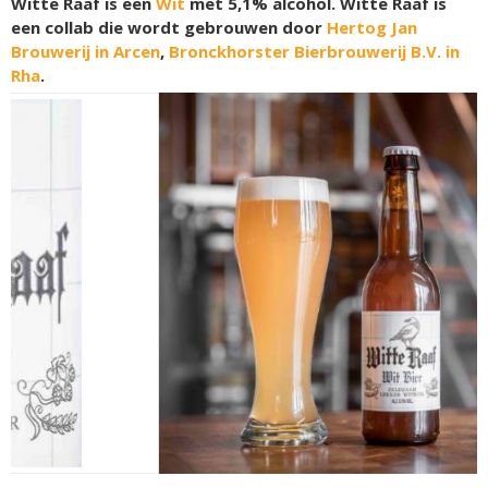
Witte Raaf is een
Wit
met 5,1% alcohol. Witte Raaf is
een collab die wordt gebrouwen door
Hertog Jan
Brouwerij in Arcen
,
Bronckhorster Bierbrouwerij B.V. in
Rha
.