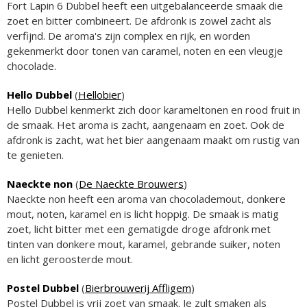
Fort Lapin 6 Dubbel heeft een uitgebalanceerde smaak die
zoet en bitter combineert. De afdronk is zowel zacht als
verfijnd. De aroma's zijn complex en rijk, en worden
gekenmerkt door tonen van caramel, noten en een vleugje
chocolade.
Hello Dubbel
(
Hellobier
)
Hello Dubbel kenmerkt zich door karameltonen en rood fruit in
de smaak. Het aroma is zacht, aangenaam en zoet. Ook de
afdronk is zacht, wat het bier aangenaam maakt om rustig van
te genieten.
Naeckte non
(
De Naeckte Brouwers
)
Naeckte non heeft een aroma van chocolademout, donkere
mout, noten, karamel en is licht hoppig. De smaak is matig
zoet, licht bitter met een gematigde droge afdronk met
tinten van donkere mout, karamel, gebrande suiker, noten
en licht geroosterde mout.
Postel Dubbel
(
Bierbrouwerij Affligem
)
Postel Dubbel is vrij zoet van smaak. Je zult smaken als