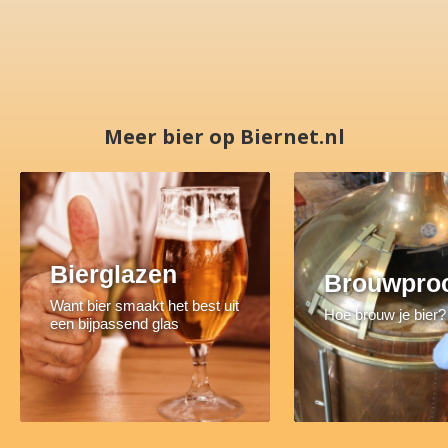
Meer bier op Biernet.nl
Bierglazen
Brouwpro
Want bier smaakt het best uit
Hoe brouw je bier?
een bijpassend glas