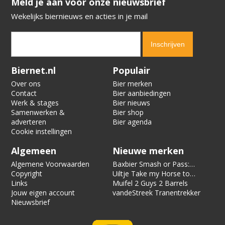
​​​​​​​Meld je aan voor onze nieuwsbrief
Wekelijks biernieuws en acties in je mail
Verification code:
5953
Biernet.nl
Populair
Over ons
Bier merken
Contact
Bier aanbiedingen
Werk & stages
Bier nieuws
Samenwerken &
Bier shop
adverteren
Bier agenda
Cookie instellingen
Algemeen
Nieuwe merken
Algemene Voorwaarden
Baxbier Smash or Pass:
Copyright
Strata
Uiltje Take my Horse to
Links
the Hotel Room
Muifel 2 Guys 2 Barrels
Jouw eigen account
vandeStreek Tranentrekker
Nieuwsbrief