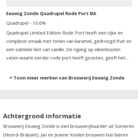
Eeuwig Zonde Quadrupel Rode Port BA
Quadrupel
- 10.6%
Quadrupel Limited Edition Rode Port heeft een rijke en
complexe smaak met tonen van karamel, gedroogd fruit en
een subtiele hint van vanille. De rijping op eikenhouten
vaten waarin eerder rode port heeft gezeten, geeft het
bier een unieke diepte en een zachte, warme afdronk. Dit
speciaalbier heeft een volle body en een aangename
Toon meer merken van Brouwerij Eeuwig Zonde
balans tussen zoet en bitter, waardoor het een genot is
om te drinken.
Achtergrond informatie
Brouwerij Eeuwig Zonde is een brouwerijhuurder uit Someren
(Noord-Brabant). Jan en Jeanne Koolen brouwen hun bieren