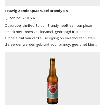
Eeuwig Zonde Quadrupel Brandy BA
Quadrupel
- 10.6%
Quadrupel Limited Edition Brandy heeft een complexe
smaak met tonen van karamel, gedroogd fruit en een
subtiele hint van vanille. De rijping op eikenhouten vaten
die eerder werden gebruikt voor brandy, geeft het bier
een unieke diepte en een zachte, verwarmende afdronk.
Dit speciaalbier heeft een volle body en een rijke, zoete
smaak die perfect in balans is met de alcoholische warmte.