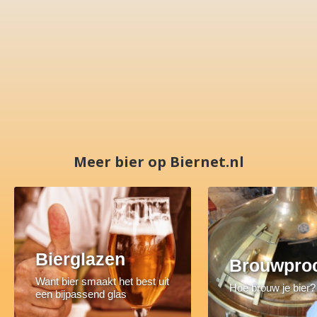
Meer bier op Biernet.nl
Bierglazen
Brouwpro
Want bier smaakt het best uit
Hoe brouw je bier?
een bijpassend glas