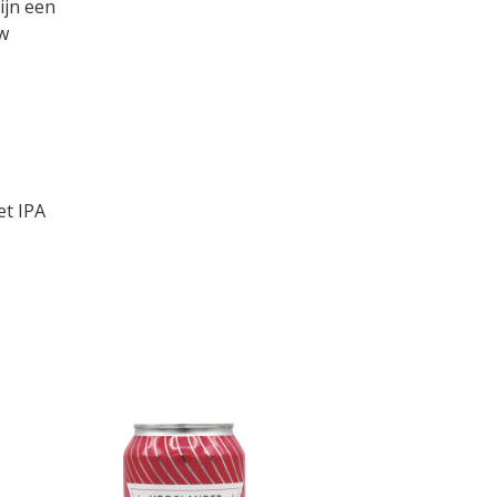
ijn een
ew
et IPA