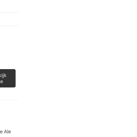
ijk
ne
e Ale