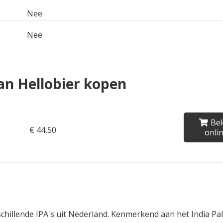
Nee
Nee
an Hellobier kopen
Bek
€ 44,50
onli
rschillende IPA's uit Nederland. Kenmerkend aan het India Pal