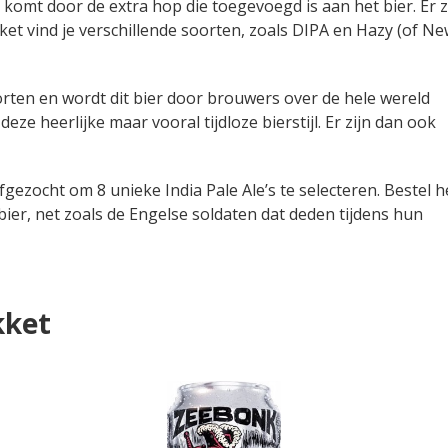
t komt door de extra hop die toegevoegd is aan het bier. Er z
kket vind je verschillende soorten, zoals DIPA en Hazy (of N
rten en wordt dit bier door brouwers over de hele wereld
ze heerlijke maar vooral tijdloze bierstijl. Er zijn dan ook
gezocht om 8 unieke India Pale Ale’s te selecteren. Bestel h
 bier, net zoals de Engelse soldaten dat deden tijdens hun
kket