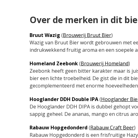
Over de merken in dit bi
Bruut Wazig
(
Brouwerij Bruut Bier
)
Wazig van Bruut Bier wordt gebrouwen met een 
indrukwekkend fruitig aroma en een soepele 
Homeland Zeebonk
(
Brouwerij Homeland
)
Zeebonk heeft geen bitter karakter maar is jui
bier een lichte troebelheid. De gist die in dit b
gecomplementeerd met enorme hoeveelheden d
Hooglander DDH Double IPA
(
Hooglander Bie
De Hooglander DDH DIPA is dubbel gehopt voor
sappig geheel. De ananas, mango en citrus aro
Rabauw Hopgedonderd
(
Rabauw Craft Beer
)
Rabauw Hopgedonderd is een frisfruitige Hazy I