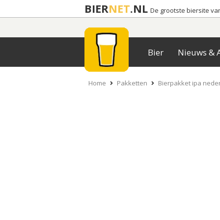
BIER
NET
.NL
De grootste biersite v
Bier
Nieuws & A
Home
Pakketten
Bierpakket ipa neder