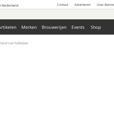
Contact
Adverteren
Over Bierne
an Nederland
rtikelen
Merken
Brouwerijen
Events
Shop
land van hellobier