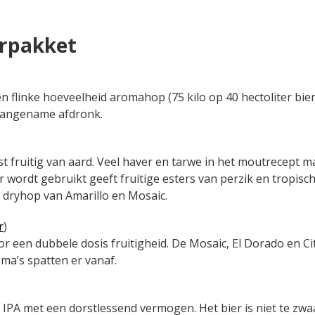
erpakket
flinke hoeveelheid aromahop (75 kilo op 40 hectoliter bie
aangename afdronk.
st fruitig van aard. Veel haver en tarwe in het moutrecept m
ier wordt gebruikt geeft fruitige esters van perzik en tropisch
ryhop van Amarillo en Mosaic.
r
)
 een dubbele dosis fruitigheid. De Mosaic, El Dorado en C
ma’s spatten er vanaf.
PA met een dorstlessend vermogen. Het bier is niet te zwaar