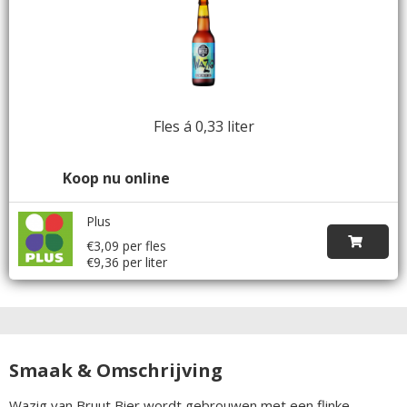
Fles á 0,33 liter
Koop nu online
Plus
€3,09 per fles
€9,36 per liter
Smaak & Omschrijving
Wazig van Bruut Bier wordt gebrouwen met een flinke