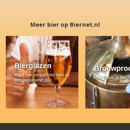
Meer bier op Biernet.nl
Bierglazen
Brouwpro
Want bier smaakt het best uit
Hoe brouw je bier?
een bijpassend glas