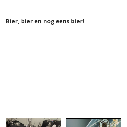
Bier, bier en nog eens bier!