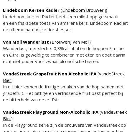
Lindeboom Kersen Radler
(
Lindeboom Brouwerij
)
Lindeboom kersen Radler heeft een mild-hoppige smaak
en een fris-zoete toets van amarena kers. Lindeboom Radler;
de ultieme natuurlijke dorstlesser.
Van Moll Wanderlust
(
Brouwerij Van Moll
)
Wanderlust, met slechts 0,3% alcohol en de hoppen Simcoe
en Citra, is geweldig te combineren met eten en doet daarin
echt niet onder voor zwaar-alcoholische bieren.
VandeStreek Grapefruit Non Alcoholic IPA
(
vandeStreek
Bier
)
In dit bier komen de fruitige smaken van de hop samen met
grapefruit. Het pittige en verfrissende fruit past perfect bij
de bitterheid van deze IPA.
VandeStreek Playground Non-Alcoholic IPA
(
vandeStreek
Bier
)
In de Playground serie zijn de brouwers van VandeStreek op
zoek naar de juiste smaak en nieuwe ingrediënten voor hun