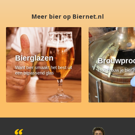
Meer bier op Biernet.nl
Bierglazen
Brouwpro
Want bier smaakt het best uit
Hoe brouw je bier?
een bijpassend glas