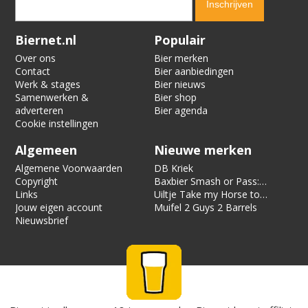
Verification code:
9087
Biernet.nl
Populair
Over ons
Bier merken
Contact
Bier aanbiedingen
Werk & stages
Bier nieuws
Samenwerken &
Bier shop
adverteren
Bier agenda
Cookie instellingen
Algemeen
Nieuwe merken
Algemene Voorwaarden
DB Kriek
Copyright
Baxbier Smash or Pass:
Links
Strata
Uiltje Take my Horse to
Jouw eigen account
the Hotel Room
Muifel 2 Guys 2 Barrels
Nieuwsbrief