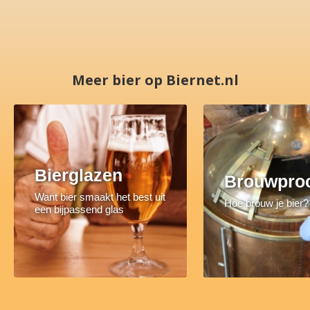
Meer bier op Biernet.nl
Bierglazen
Brouwpro
Want bier smaakt het best uit
Hoe brouw je bier?
een bijpassend glas