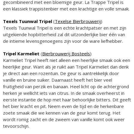
gecombineerd met een bloemige geur. La Trappe Tripel is
een klassiek trappistenbier met een krachtige en volle smaak.
Texels Tuunwal Tripel
(
Texelse Bierbrouwerij
)
Texels Tuunwal Tripel is een echte krachtpatser en met zijn
uitgekiende hopbitterheid zal dit uitzonderlijke bier één van
de intieme levensgenoegens zijn voor de ware liefhebber.
Tripel Karmeliet
(
Bierbrouwerij Bosteels
)
Karmeliet Tripel heeft niet alleen een heerlijke smaak ook een
heerlijke geur. Want als je ruikt aan Tripel Karmeliet dan denk
je direct aan een rozentuin. De geur is aantrekkelijk door
vanille en bruine suiker. Daarnaast heeft het bier veel
fruitigheid van perzik en banaan. Heel licht op de achtergrond
herken je wellicht iets van citrus. In de smaak overheerst in
eerste instantie de hop met haar behoorlijke bitters. Dit geeft
het bier kracht en pit. Neem even de tijd en de herkenbare
zoete smaak die we kennen van de geur komt terug. Het
wordt romig zacht en de zweem van vanille komt ook weer
tevoorschijn.