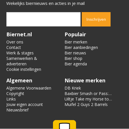
Wekelijks biernieuws en acties in je mail
Verification code:
8537
Biernet.nl
Populair
Over ons
Bier merken
Contact
Bier aanbiedingen
Werk & stages
Bier nieuws
Samenwerken &
Bier shop
adverteren
Bier agenda
Cookie instellingen
Algemeen
Nieuwe merken
Algemene Voorwaarden
DB Kriek
Copyright
Baxbier Smash or Pass:
Links
Strata
Uiltje Take my Horse to
Jouw eigen account
the Hotel Room
Muifel 2 Guys 2 Barrels
Nieuwsbrief