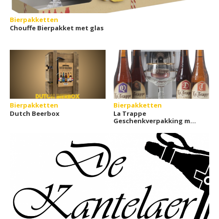
Bierpakketten
Chouffe Bierpakket met glas
Bierpakketten
Bierpakketten
Dutch Beerbox
La Trappe
Geschenkverpakking met
glas