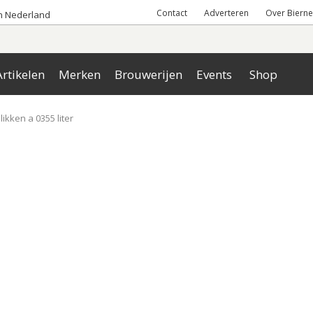
Contact
Adverteren
Over Bierne
an Nederland
rtikelen
Merken
Brouwerijen
Events
Shop
likken a 0355 liter