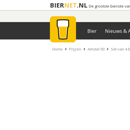
BIER
NET
.NL
De grootste biersite v
Bier
Nieuws & A
Home
Prijzen
Amstel 00
Set van 4 b