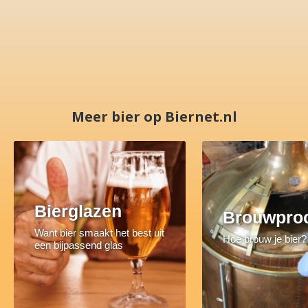
Meer bier op Biernet.nl
Bierglazen
Brouwpro
Want bier smaakt het best uit
Hoe brouw je bier?
een bijpassend glas