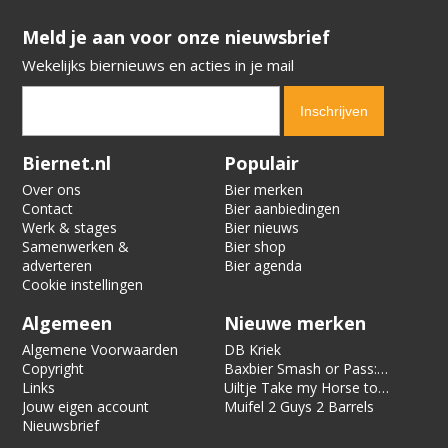
​​​​​​​Meld je aan voor onze nieuwsbrief
Wekelijks biernieuws en acties in je mail
Verification code:
3202
Biernet.nl
Populair
Over ons
Bier merken
Contact
Bier aanbiedingen
Werk & stages
Bier nieuws
Samenwerken &
Bier shop
adverteren
Bier agenda
Cookie instellingen
Algemeen
Nieuwe merken
Algemene Voorwaarden
DB Kriek
Copyright
Baxbier Smash or Pass:
Links
Strata
Uiltje Take my Horse to
Jouw eigen account
the Hotel Room
Muifel 2 Guys 2 Barrels
Nieuwsbrief