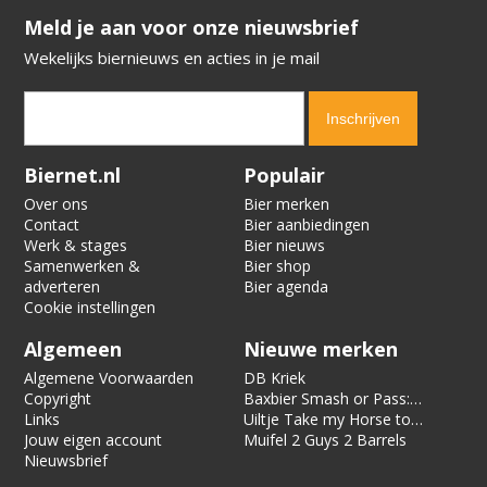
​​​​​​​Meld je aan voor onze nieuwsbrief
Wekelijks biernieuws en acties in je mail
Verification code:
3706
Biernet.nl
Populair
Over ons
Bier merken
Contact
Bier aanbiedingen
Werk & stages
Bier nieuws
Samenwerken &
Bier shop
adverteren
Bier agenda
Cookie instellingen
Algemeen
Nieuwe merken
Algemene Voorwaarden
DB Kriek
Copyright
Baxbier Smash or Pass:
Links
Strata
Uiltje Take my Horse to
Jouw eigen account
the Hotel Room
Muifel 2 Guys 2 Barrels
Nieuwsbrief