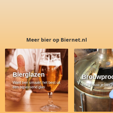
Meer bier op Biernet.nl
Bierglazen
Brouwpro
Want bier smaakt het best uit
Hoe brouw je bier?
een bijpassend glas