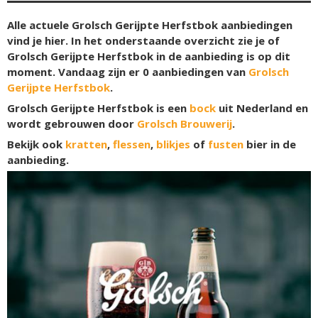
Alle actuele Grolsch Gerijpte Herfstbok aanbiedingen
vind je hier. In het onderstaande overzicht zie je of
Grolsch Gerijpte Herfstbok in de aanbieding is op dit
moment. Vandaag zijn er
0
aanbiedingen van
Grolsch
Gerijpte Herfstbok
.
Grolsch Gerijpte Herfstbok is een
bock
uit Nederland en
wordt gebrouwen door
Grolsch Brouwerij
.
Bekijk ook
kratten
,
flessen
,
blikjes
of
fusten
bier in de
aanbieding.