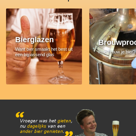
Bierglazen
Brouwpro
Want bier smaakt het best uit
Hoe brouw je bier?
een bijpassend glas