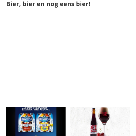
Bier, bier en nog eens bier!