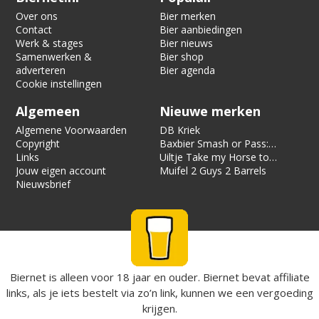
Over ons
Bier merken
Contact
Bier aanbiedingen
Werk & stages
Bier nieuws
Samenwerken &
Bier shop
adverteren
Bier agenda
Cookie instellingen
Algemeen
Nieuwe merken
Algemene Voorwaarden
DB Kriek
Copyright
Baxbier Smash or Pass:
Links
Strata
Uiltje Take my Horse to
Jouw eigen account
the Hotel Room
Muifel 2 Guys 2 Barrels
Nieuwsbrief
Biernet is alleen voor 18 jaar en ouder. Biernet bevat affiliate
links, als je iets bestelt via zo’n link, kunnen we een vergoeding
krijgen.