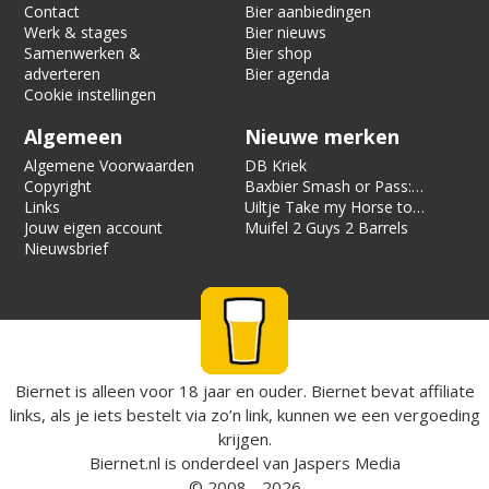
Contact
Bier aanbiedingen
Werk & stages
Bier nieuws
Samenwerken &
Bier shop
adverteren
Bier agenda
Cookie instellingen
Algemeen
Nieuwe merken
Algemene Voorwaarden
DB Kriek
Copyright
Baxbier Smash or Pass:
Links
Strata
Uiltje Take my Horse to
Jouw eigen account
the Hotel Room
Muifel 2 Guys 2 Barrels
Nieuwsbrief
Biernet is alleen voor 18 jaar en ouder. Biernet bevat affiliate
links, als je iets bestelt via zo’n link, kunnen we een vergoeding
krijgen.
Biernet.nl
is onderdeel van
Jaspers Media
© 2008 - 2026