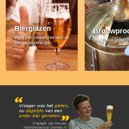
Bierglazen
Brouwpro
Want bier smaakt het best uit
Hoe brouw je bier?
een bijpassend glas