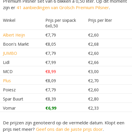
Premium Pilsner set van 6 blikken á 0,50 liter. Op dit moment
zijn er
41 aanbiedingen van Grolsch Premium Pilsner
.
Winkel
Prijs per sixpack
Prijs per liter
6x0,50
Albert Heijn
€7,79
€2,60
Boon's Markt
€8,05
€2,68
JUMBO
€7,79
€2,60
Lidl
€7,99
€2,66
MCD
€8,99
€3,00
Plus
€8,09
€2,70
Poiesz
€7,79
€2,60
Spar Buurt
€8,39
€2,80
Vomar
€6,99
€2,33
De prijzen zijn genoteerd op de vermelde datum. Klopt een
prijs niet meer?
Geef ons dan de juiste prijs door
.