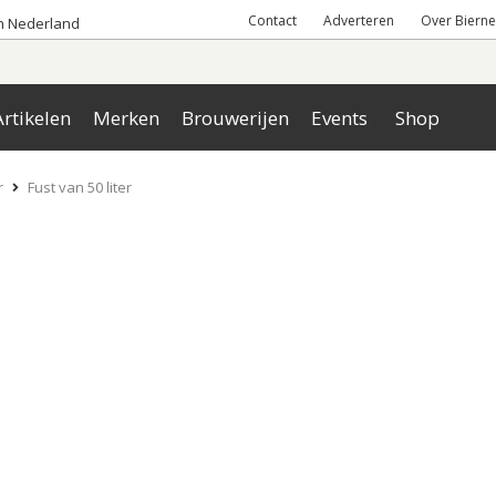
Contact
Adverteren
Over Bierne
an Nederland
rtikelen
Merken
Brouwerijen
Events
Shop
r
Fust van 50 liter