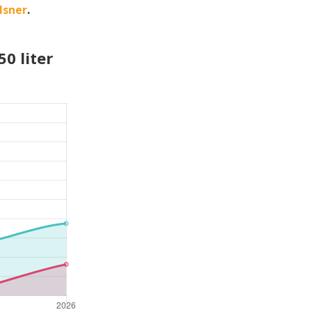
lsner
.
0 liter