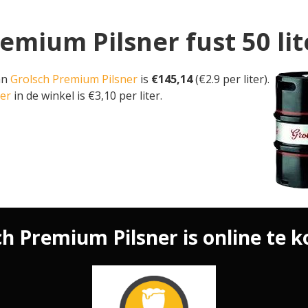
remium Pilsner fust 50 lit
van
Grolsch Premium Pilsner
is
€145,14
(€2.9 per liter).
ner
in de winkel is €3,10 per liter.
h Premium Pilsner is online te k