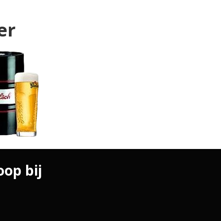
er
oop bij