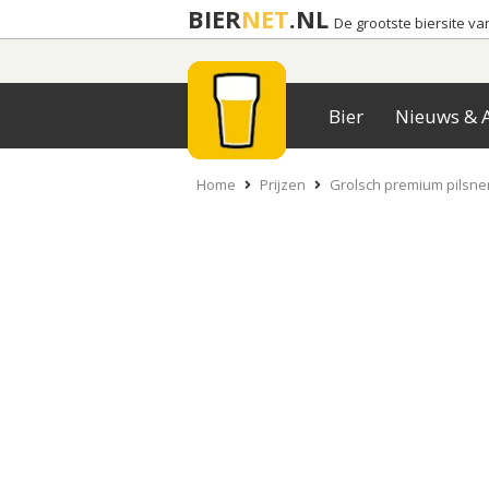
BIER
NET
.NL
De grootste biersite v
Bier
Nieuws & A
Home
Prijzen
Grolsch premium pilsne