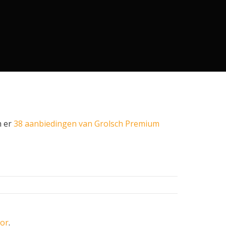
n er
38 aanbiedingen van Grolsch Premium
oor
.