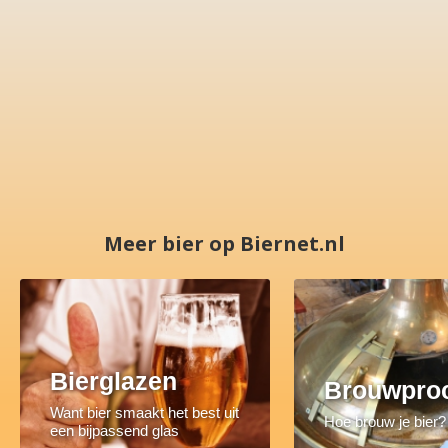
Meer bier op Biernet.nl
Bierglazen
Brouwpro
Want bier smaakt het best uit
Hoe brouw je bier?
een bijpassend glas