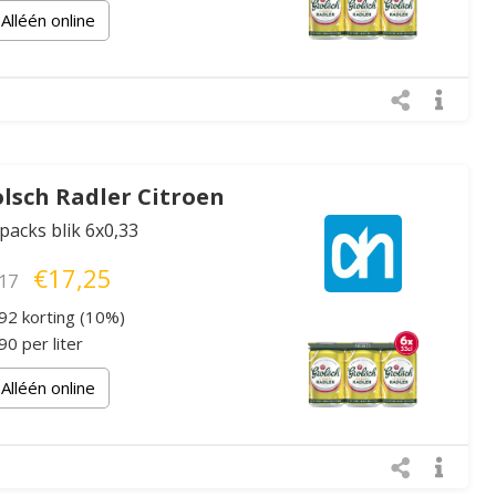
Alléén online
lsch Radler Citroen
xpacks blik 6x0,33
€17,25
17
92 korting (10%)
0 per liter
Alléén online