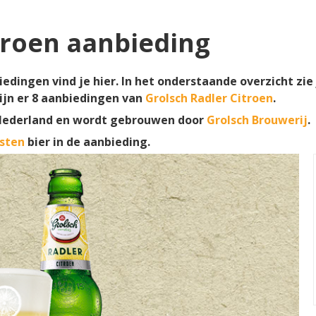
troen aanbieding
edingen vind je hier. In het onderstaande overzicht zie 
ijn er
8
aanbiedingen van
Grolsch Radler Citroen
.
Nederland en wordt gebrouwen door
Grolsch Brouwerij
.
sten
bier in de aanbieding.