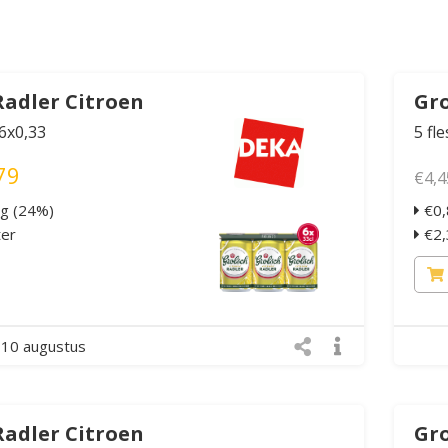
Radler Citroen
Gro
 6x0,33
5 fl
79
€4,4
ng (24%)
€0,
ter
€2,3
10 augustus
Radler Citroen
Gro