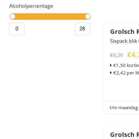
Alcoholpercentage
Grolsch 
Sixpack blik
€4,
€6,29
€1,50 korti
€2,42 per li
t/m maandag 
Grolsch 