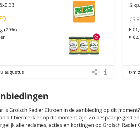
 6x0,33
Sixp
79
€5,8
ng (25%)
€1,
ter
€2,4
 8 augustus
t/m 
anbiedingen
ar is Grolsch Radler Citroen in de aanbieding op dit moment?
n dit biermerk er op dit moment zijn. Zo bespaar je geld en 
gelijk alle reclames, acties en kortingen op Grolsch Radler C