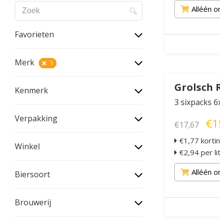
Alléén o
Favorieten
Merk
1
Grolsch 
Kenmerk
3 sixpacks 6
Verpakking
€1
€17,67
€1,77 korti
Winkel
€2,94 per li
Alléén o
Biersoort
Brouwerij