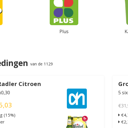
Plus
K
edingen
van de 1129
Radler Citroen
Gro
x0,30
5 si
5,03
€31,
ng (15%)
€4,
ter
€2,7