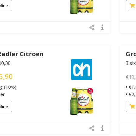
nline
Radler Citroen
Gro
x0,30
3 si
5,90
€19,
ng (10%)
€1,
ter
€2,9
nline