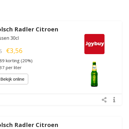
lsch Radler Citroen
essen 30cl
€3,56
5
89 korting (20%)
7 per liter
Bekijk online
lsch Radler Citroen