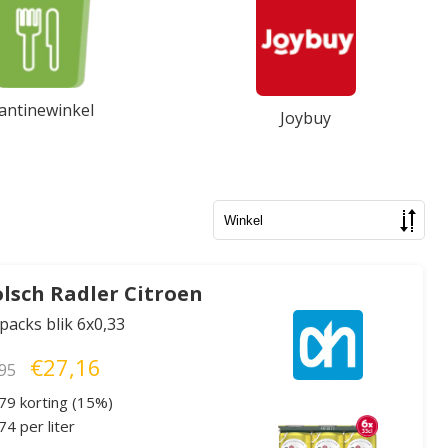
antinewinkel
Joybuy
lsch Radler Citroen
xpacks blik 6x0,33
€27,16
95
79 korting (15%)
4 per liter