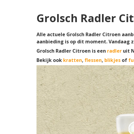
Grolsch Radler Ci
Alle actuele Grolsch Radler Citroen aanbi
aanbieding is op dit moment. Vandaag z
Grolsch Radler Citroen is een
radler
uit 
Bekijk ook
kratten
,
flessen
,
blikjes
of
fu