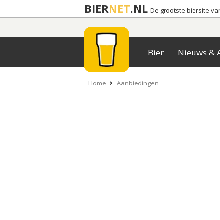
BIER
NET
.NL
De grootste biersite v
Bier
Nieuws & A
Home
Aanbiedingen