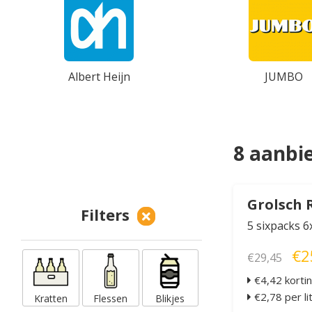
Albert Heijn
JUMBO
8 aanbi
Grolsch 
Filters
5 sixpacks 6
€2
€29,45
€4,42 korti
€2,78 per li
Kratten
Flessen
Blikjes