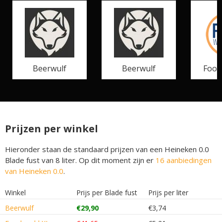
Beerwulf
Beerwulf
Food
Prijzen per winkel
Hieronder staan de standaard prijzen van een Heineken 0.0
Blade fust van 8 liter. Op dit moment zijn er
16 aanbiedingen
van Heineken 0.0
.
Winkel
Prijs per Blade fust
Prijs per liter
Beerwulf
€29,90
€3,74