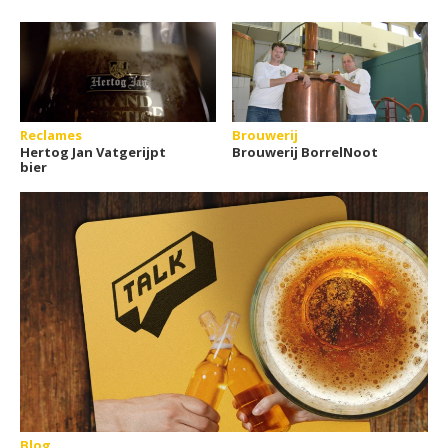
Reclames
Brouwerij
Hertog Jan Vatgerijpt
Brouwerij BorrelNoot
bier
Blog