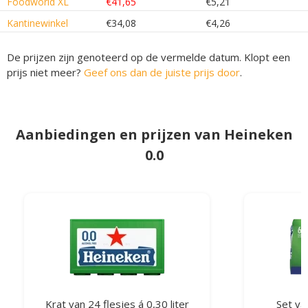
Foodworld XL
€41,65
€5,21
Kantinewinkel
€34,08
€4,26
De prijzen zijn genoteerd op de vermelde datum. Klopt een
prijs niet meer?
Geef ons dan de juiste prijs door
.
Aanbiedingen en prijzen van Heineken
0.0
Krat van 24 flesjes á 0,30 liter
Set van