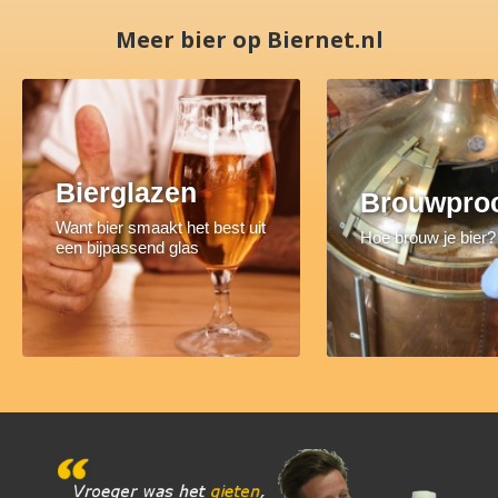
Meer bier op Biernet.nl
Bierglazen
Brouwpro
Want bier smaakt het best uit
Hoe brouw je bier?
een bijpassend glas