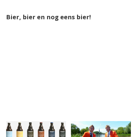
Bier, bier en nog eens bier!