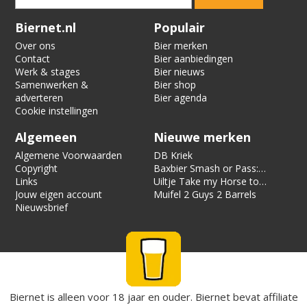
Verification code:
9470
Biernet.nl
Populair
Over ons
Bier merken
Contact
Bier aanbiedingen
Werk & stages
Bier nieuws
Samenwerken &
Bier shop
adverteren
Bier agenda
Cookie instellingen
Algemeen
Nieuwe merken
Algemene Voorwaarden
DB Kriek
Copyright
Baxbier Smash or Pass:
Links
Strata
Uiltje Take my Horse to
Jouw eigen account
the Hotel Room
Muifel 2 Guys 2 Barrels
Nieuwsbrief
Biernet is alleen voor 18 jaar en ouder. Biernet bevat affiliate