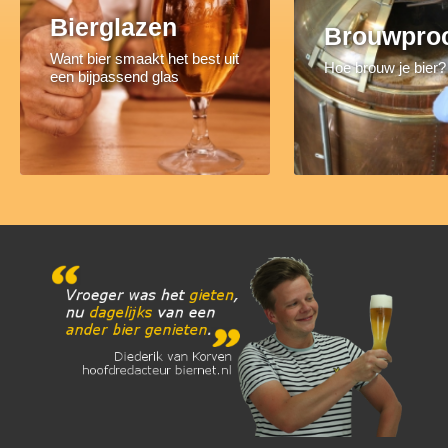
Bierglazen
Brouwpro
Want bier smaakt het best uit
Hoe brouw je bier?
een bijpassend glas