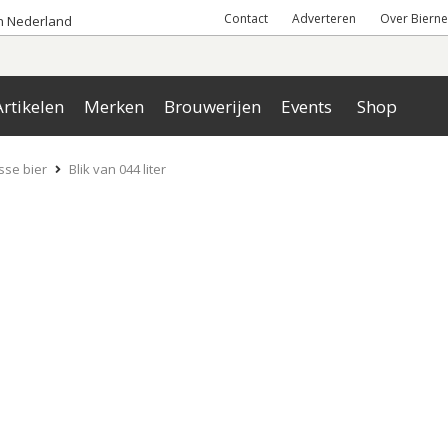
Contact
Adverteren
Over Bierne
an Nederland
rtikelen
Merken
Brouwerijen
Events
Shop
sse bier
Blik van 044 liter