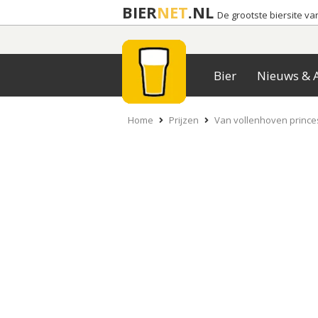
BIER
NET
.NL
De grootste biersite v
Bier
Nieuws & A
Home
Prijzen
Van vollenhoven prince