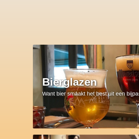
Bierglazen
Want bier smaakt het best uit een bijp