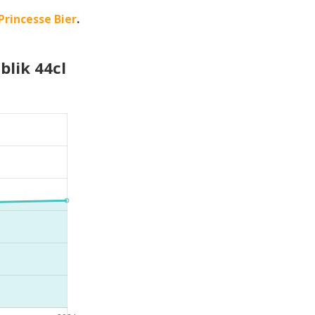
rincesse Bier
.
blik 44cl