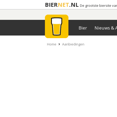
BIER
NET
.NL
De grootste biersite v
Bier
Nieuws & A
Home
Aanbiedingen