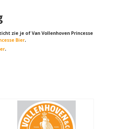
g
zicht zie je of Van Vollenhoven Princesse
ncesse Bier
.
ter
.