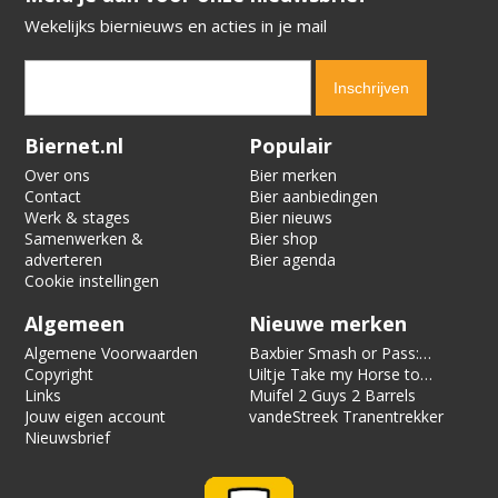
Wekelijks biernieuws en acties in je mail
Verification code:
1612
Biernet.nl
Populair
Over ons
Bier merken
Contact
Bier aanbiedingen
Werk & stages
Bier nieuws
Samenwerken &
Bier shop
adverteren
Bier agenda
Cookie instellingen
Algemeen
Nieuwe merken
Algemene Voorwaarden
Baxbier Smash or Pass:
Copyright
Strata
Uiltje Take my Horse to
Links
the Hotel Room
Muifel 2 Guys 2 Barrels
Jouw eigen account
vandeStreek Tranentrekker
Nieuwsbrief