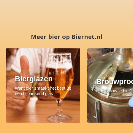
Meer bier op Biernet.nl
Bierglazen
Brouwpro
Want bier smaakt het best uit
Hoe brouw je bier?
een bijpassend glas