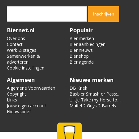
Verification code:
1179
Biernet.nl
Populair
Over ons
Bier merken
Contact
Bier aanbiedingen
Werk & stages
Bier nieuws
Samenwerken &
Bier shop
adverteren
Bier agenda
Cookie instellingen
Algemeen
Nieuwe merken
Algemene Voorwaarden
DB Kriek
Copyright
Baxbier Smash or Pass:
Links
Strata
Uiltje Take my Horse to
Jouw eigen account
the Hotel Room
Muifel 2 Guys 2 Barrels
Nieuwsbrief