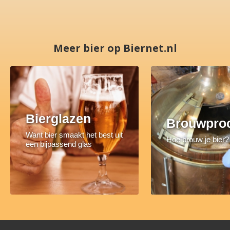
Meer bier op Biernet.nl
Bierglazen
Brouwpro
Want bier smaakt het best uit
Hoe brouw je bier?
een bijpassend glas