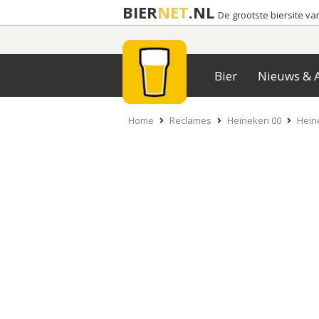
BIER
NET
.NL
De grootste biersite v
Bier
Nieuws & A
Home
Reclames
Heineken 00
Heine