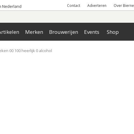
Contact
Adverteren
Over Bierne
an Nederland
rtikelen
Merken
Brouwerijen
Events
Shop
ken 00 100 heerlijk 0 alcohol