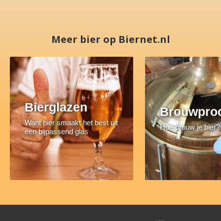
Meer bier op Biernet.nl
Bierglazen
Brouwpro
Want bier smaakt het best uit
Hoe brouw je bier?
een bijpassend glas