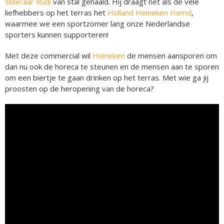
skileraar Rudi
van stal gehaald. Hij draagt net als de vele
liefhebbers op het terras het
Holland Heineken Hemd
,
waarmee we een sportzomer lang onze Nederlandse
sporters kunnen supporteren!
Met deze commercial wil
Heineken
de mensen aansporen om
dan nu ook de horeca te steunen en de mensen aan te sporen
om een biertje te gaan drinken op het terras. Met wie ga jij
proosten op de heropening van de horeca?