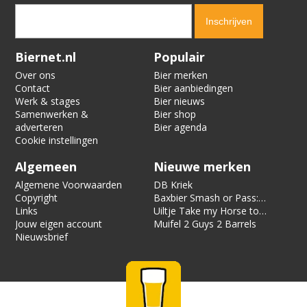
Verification code:
5358
Biernet.nl
Populair
Over ons
Bier merken
Contact
Bier aanbiedingen
Werk & stages
Bier nieuws
Samenwerken &
Bier shop
adverteren
Bier agenda
Cookie instellingen
Algemeen
Nieuwe merken
Algemene Voorwaarden
DB Kriek
Copyright
Baxbier Smash or Pass:
Links
Strata
Uiltje Take my Horse to
Jouw eigen account
the Hotel Room
Muifel 2 Guys 2 Barrels
Nieuwsbrief