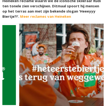
Heineken reclame waarin we de iconische skileraar Rudi
ten tonele zien verschijnen. Ditmaal spoort hij mensen
op het terras aan met zijn bekende slogan 'Heeeyyy
Biertje?!'.
Meer reclames van Heineken