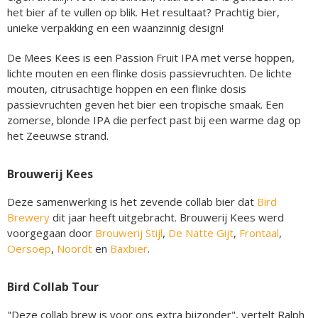
het bier af te vullen op blik. Het resultaat? Prachtig bier,
unieke verpakking en een waanzinnig design!
De Mees Kees is een Passion Fruit IPA met verse hoppen,
lichte mouten en een flinke dosis passievruchten. De lichte
mouten, citrusachtige hoppen en een flinke dosis
passievruchten geven het bier een tropische smaak. Een
zomerse, blonde IPA die perfect past bij een warme dag op
het Zeeuwse strand.
Brouwerij Kees
Deze samenwerking is het zevende collab bier dat
Bird
Brewery
dit jaar heeft uitgebracht. Brouwerij Kees werd
voorgegaan door
Brouwerij Stijl
,
De Natte Gijt
,
Frontaal
,
Oersoep
,
Noordt
en
Baxbier
.
Bird Collab Tour
"Deze collab brew is voor ons extra bijzonder", vertelt Ralph