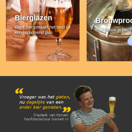
Bierglazen
Brouwpro
Want bier smaakt het best uit
Hoe brouw je bier?
een bijpassend glas