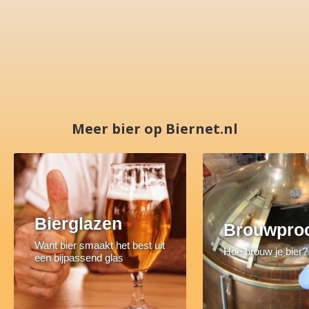
Meer bier op Biernet.nl
Bierglazen
Brouwpro
Want bier smaakt het best uit
Hoe brouw je bier?
een bijpassend glas