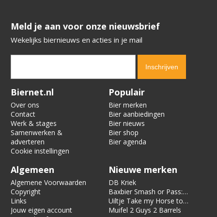
​​​​​​​Meld je aan voor onze nieuwsbrief
Wekelijks biernieuws en acties in je mail
Verification code:
3345
Biernet.nl
Populair
Over ons
Bier merken
Contact
Bier aanbiedingen
Werk & stages
Bier nieuws
Samenwerken &
Bier shop
adverteren
Bier agenda
Cookie instellingen
Algemeen
Nieuwe merken
Algemene Voorwaarden
DB Kriek
Copyright
Baxbier Smash or Pass:
Links
Strata
Uiltje Take my Horse to
Jouw eigen account
the Hotel Room
Muifel 2 Guys 2 Barrels