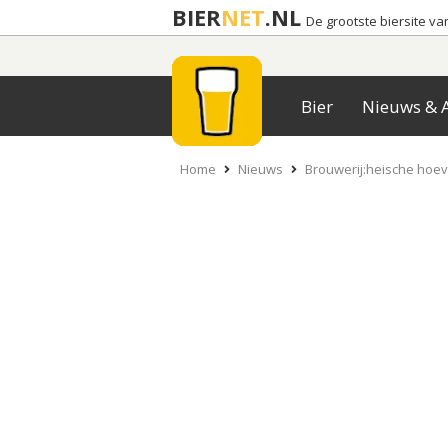
BIER
NET
.NL
De grootste biersite v
Bier
Nieuws & A
Home
Nieuws
Brouwerij:heische hoe