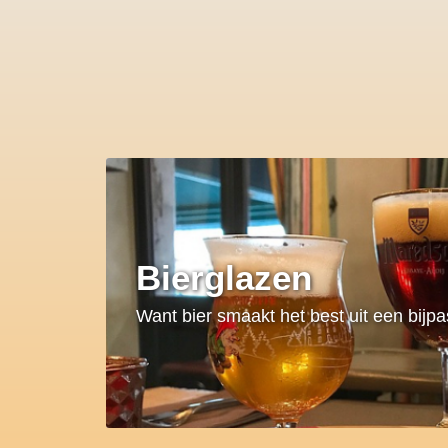
Bierglazen
Want bier smaakt het best uit een bijp