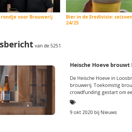
 rondje voor Brouwerij
Bier in de Eredivisie: seizoe
24/25
sbericht
van de 5251
Heische Hoeve brouwt 
De Heische Hoeve in Loosbr
brouwerij. Toekomstig bro
crowdfunding gestart om een
9 okt 2020 bij
Nieuws