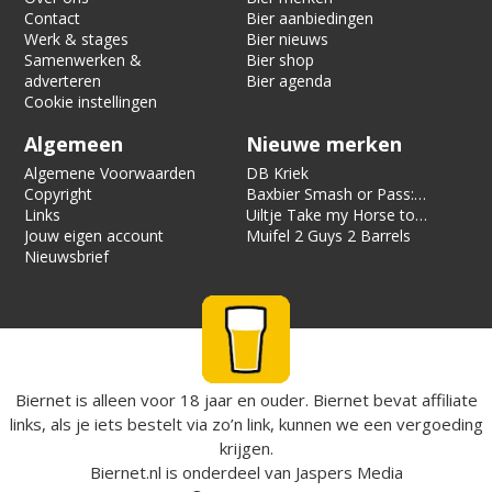
Contact
Bier aanbiedingen
Werk & stages
Bier nieuws
Samenwerken &
Bier shop
adverteren
Bier agenda
Cookie instellingen
Algemeen
Nieuwe merken
Algemene Voorwaarden
DB Kriek
Copyright
Baxbier Smash or Pass:
Links
Strata
Uiltje Take my Horse to
Jouw eigen account
the Hotel Room
Muifel 2 Guys 2 Barrels
Nieuwsbrief
Biernet is alleen voor 18 jaar en ouder. Biernet bevat affiliate
links, als je iets bestelt via zo’n link, kunnen we een vergoeding
krijgen.
Biernet.nl
is onderdeel van
Jaspers Media