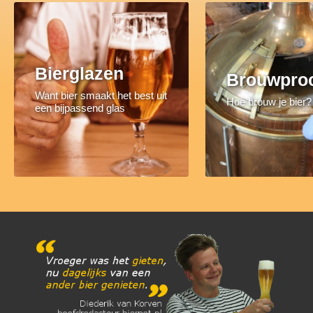
Bierglazen
Brouwpro
Want bier smaakt het best uit
Hoe brouw je bier?
een bijpassend glas