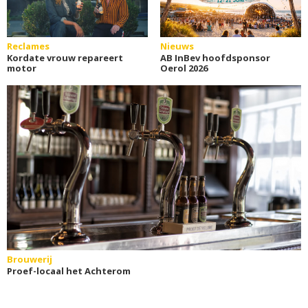
Reclames
Nieuws
Kordate vrouw repareert
AB InBev hoofdsponsor
motor
Oerol 2026
Brouwerij
Proef-locaal het Achterom