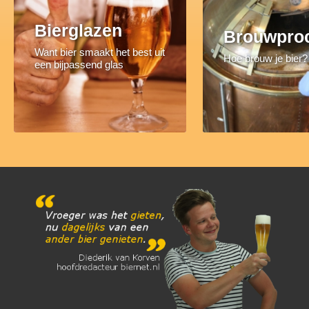
Bierglazen
Brouwpro
Want bier smaakt het best uit
Hoe brouw je bier?
een bijpassend glas