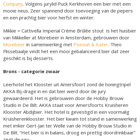
Company
. Volgens jurylid Puck Kerkhoven een bier met een
mooie neus. Zeer spannend door toevoeging van de pepers
en een prachtig bier voor herfst en winter.
Mikkie = Cattivella Imperial Crème Brûlée stout is het huisbier
van Mikkeller at Morebeer in Amsterdam, gebrouwen door
Morebeer
in samenwerking met
Poesiat & Kater
. Theo
Flissebaalje vindt het een mooi gebalanceerd bier dat zeer
geschikt is bij desserts.
Brons - categorie zwaar
Leerhotel het Klooster uit Amersfoort zond de honingtripel
AKKA Bij-drage in en dat bier werd door de jury
gewaardeerd. Het is gebrouwen door de Hobby Brouw
Studio in De Bilt. AKKA staat voor Amersfoorts Kruisheren
Klooster Abdijbier. Het hotel is gevestigd in een voormalig
Kruisherenklooster. Het bier kwam tot stand in samenwerking
met imker Gert-Jan ter Welle van de Hobby Brouw Studio in
De Bilt. “Het bier is in balans, droog en prettig doordrinkbaar”
zegt de jury.