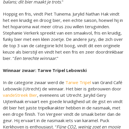
balans; dit bier maakt je trots
."
Hoppig en fris, vindt Piet Tuinema. Jurylid Nathan Hak vindt
het een kruidig en droog bier, een echte saison, hoewel hij in
het hoparoma wat meer citrus zou willen terugvinden.
Stephanie Verkerk spreekt van een smaakvol, fris en kruidig,
funky bier met een klein zoetje. De andere jury, die zich over
de top 3 van de categorie licht boog, vindt dit een originele
keuze als bierstijl en vindt het een fris en zeer doordrinkbaar
bier. “
Een terechte winnaar
.”
Winnaar zwaar: Tarwe Tripel Lebowski
In de categorie zwaar werd de
Tarwe Tripel
van Grand Café
Lebowski (Utrecht) de winnaar. Het bier is gebrouwen door
vandeStreek Bier
, eveneens uit Utrecht. Jurylid Gery
Uijtenhaak ervaart een goede kruidigheid uit de gist en vindt
dit bier het juiste tripelkarakter hebben in de nasmaak, met
een droge finish. Ton Vergeer vindt de smaak beter dan de
geur. Hij ervaart in de nasmaak iets van karamel. Puck
Kerkhoven is enthousiast. “
Fijne CO2, weinig zoet en mooie