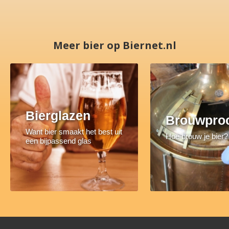
Meer bier op Biernet.nl
Bierglazen
Brouwpro
Want bier smaakt het best uit
Hoe brouw je bier?
een bijpassend glas