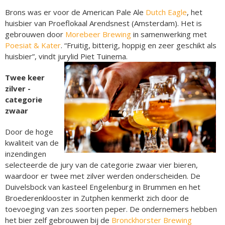
Brons was er voor de American Pale Ale
Dutch Eagle
, het
huisbier van Proeflokaal Arendsnest (Amsterdam). Het is
gebrouwen door
Morebeer Brewing
in samenwerking met
Poesiat & Kater
. “Fruitig, bitterig, hoppig en zeer geschikt als
huisbier”, vindt jurylid Piet Tuinema.
Twee keer
zilver -
categorie
zwaar
Door de hoge
kwaliteit van de
inzendingen
selecteerde de jury van de categorie zwaar vier bieren,
waardoor er twee met zilver werden onderscheiden. De
Duivelsbock van kasteel Engelenburg in Brummen en het
Broederenklooster in Zutphen kenmerkt zich door de
toevoeging van zes soorten peper. De ondernemers hebben
het bier zelf gebrouwen bij de
Bronckhorster Brewing