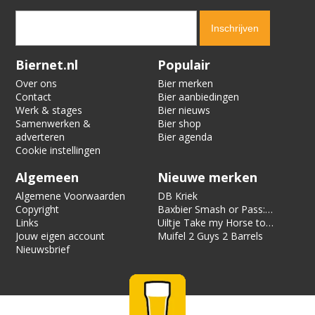
Verification code:
8120
Biernet.nl
Populair
Over ons
Bier merken
Contact
Bier aanbiedingen
Werk & stages
Bier nieuws
Samenwerken &
Bier shop
adverteren
Bier agenda
Cookie instellingen
Algemeen
Nieuwe merken
Algemene Voorwaarden
DB Kriek
Copyright
Baxbier Smash or Pass:
Links
Strata
Uiltje Take my Horse to
Jouw eigen account
the Hotel Room
Muifel 2 Guys 2 Barrels
Nieuwsbrief