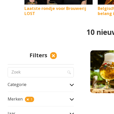
Laatste rondje voor Brouwerij
Belgisc
LOST
belang 
10 nieu
Filters
Categorie
Merken
1
Jaar