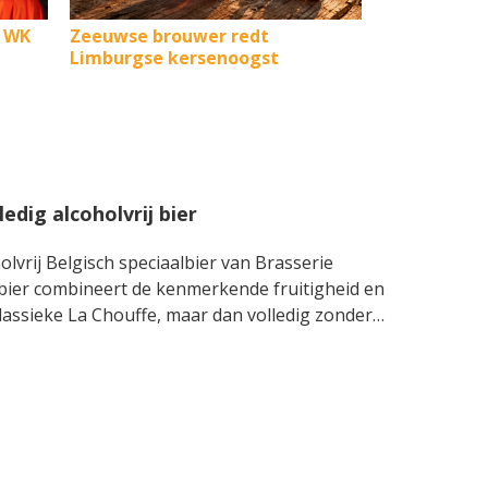
t WK
Zeeuwse brouwer redt
Limburgse kersenoogst
edig alcoholvrij bier
olvrij Belgisch speciaalbier van Brasserie
 bier combineert de kenmerkende fruitigheid en
klassieke La Chouffe, maar dan volledig zonder
 met een zachte bitterheid die alles in balans