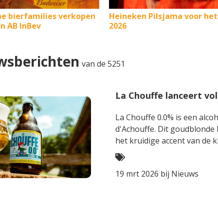
he bierfamilies verkopen
Heineken Pilsjama voor he
in AB InBev
2026
wsberichten
van de 5251
La Chouffe lanceert voll
La Chouffe 0.0% is een alcoh
d'Achouffe. Dit goudblonde
het kruidige accent van de 
alcohol. Fris, verfrissend en
brengt.
19 mrt 2026 bij
Nieuws