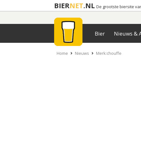
BIER
NET
.NL
De grootste biersite v
Bier
Nieuws & A
Home
Nieuws
Merk:chouffe