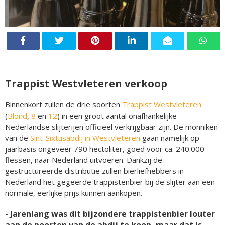
Trappist Westvleteren verkoop
Binnenkort zullen de drie soorten
Trappist Westvleteren
(
Blond
,
8
en
12
) in een groot aantal onafhankelijke
Nederlandse slijterijen officieel verkrijgbaar zijn. De monniken
van de
Sint-Sixtusabdij in Westvleteren
gaan namelijk op
jaarbasis ongeveer 790 hectoliter, goed voor ca. 240.000
flessen, naar Nederland uitvoeren. Dankzij de
gestructureerde distributie zullen bierliefhebbers in
Nederland het gegeerde trappistenbier bij de slijter aan een
normale, eerlijke prijs kunnen aankopen.
- Jarenlang was dit bijzondere trappistenbier louter
aan de poorten van de abdij te koop, maar dat is