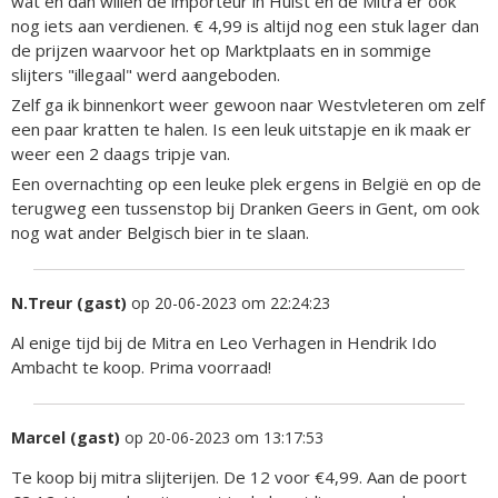
wat en dan willen de importeur in Hulst en de Mitra er ook
nog iets aan verdienen. € 4,99 is altijd nog een stuk lager dan
de prijzen waarvoor het op Marktplaats en in sommige
slijters "illegaal" werd aangeboden.
Zelf ga ik binnenkort weer gewoon naar Westvleteren om zelf
een paar kratten te halen. Is een leuk uitstapje en ik maak er
weer een 2 daags tripje van.
Een overnachting op een leuke plek ergens in België en op de
terugweg een tussenstop bij Dranken Geers in Gent, om ook
nog wat ander Belgisch bier in te slaan.
N.Treur (gast)
op 20-06-2023 om 22:24:23
Al enige tijd bij de Mitra en Leo Verhagen in Hendrik Ido
Ambacht te koop. Prima voorraad!
Marcel (gast)
op 20-06-2023 om 13:17:53
Te koop bij mitra slijterijen. De 12 voor €4,99. Aan de poort