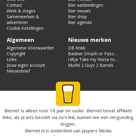
Contact
Bier aanbiedingen
Werk & stages
Bier nieuws
Samenwerken &
Bier shop
adverteren
Bier agenda
Cookie instellingen
Algemeen
Nieuwe merken
Algemene Voorwaarden
DB Kriek
Copyright
Baxbier Smash or Pass:
Links
Strata
Uiltje Take my Horse to
Jouw eigen account
the Hotel Room
Muifel 2 Guys 2 Barrels
Nieuwsbrief
Biernet is alleen voor 18 jaar en ouder. Biernet bevat affiliate
links, als je iets bestelt via zo’n link, kunnen we een vergoeding
krijgen.
Biernet.nl
is onderdeel van
Jaspers Media