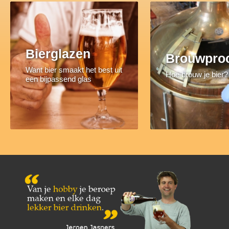
Bierglazen
Brouwpro
Want bier smaakt het best uit
Hoe brouw je bier?
een bijpassend glas