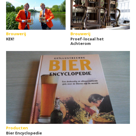
Brouwerij
Brouwerij
KEK!
Proef-locaal het
Achterom
Producten
Bier Encyclopedie