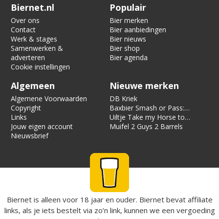
Verification code:
9928
Biernet.nl
Populair
Over ons
Bier merken
Contact
Bier aanbiedingen
Werk & stages
Bier nieuws
Samenwerken &
Bier shop
adverteren
Bier agenda
Cookie instellingen
Algemeen
Nieuwe merken
Algemene Voorwaarden
DB Kriek
Copyright
Baxbier Smash or Pass:
Links
Strata
Uiltje Take my Horse to
Jouw eigen account
the Hotel Room
Muifel 2 Guys 2 Barrels
Nieuwsbrief
Biernet is alleen voor 18 jaar en ouder. Biernet bevat affiliate
links, als je iets bestelt via zo’n link, kunnen we een vergoeding