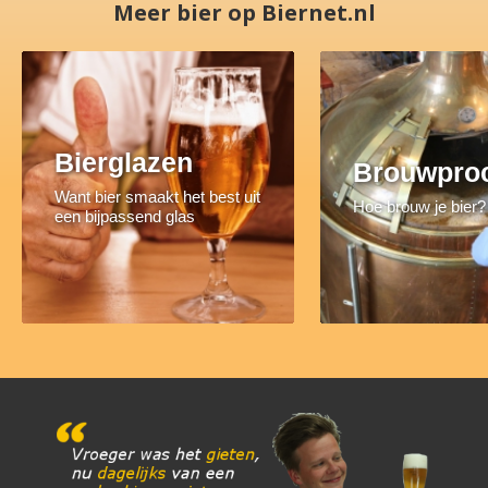
Meer bier op Biernet.nl
Bierglazen
Brouwpro
Want bier smaakt het best uit
Hoe brouw je bier?
een bijpassend glas