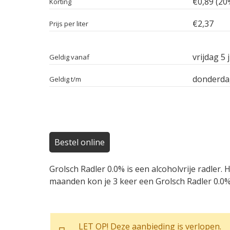
€0,89 (20
Korting
€2,37
Prijs per liter
vrijdag 5 
Geldig vanaf
donderdag
Geldig t/m
Bestel online
Grolsch Radler 0.0% is een alcoholvrije radler
maanden kon je 3 keer een Grolsch Radler 0.0% 
LET OP! Deze aanbieding is verlopen.