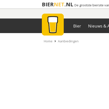
BIER
NET
.NL
De grootste biersite v
Bier
Nieuws & A
Home
Aanbiedingen