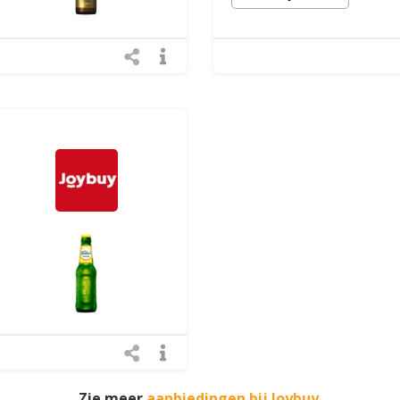
Zie meer
aanbiedingen bij Joybuy
.