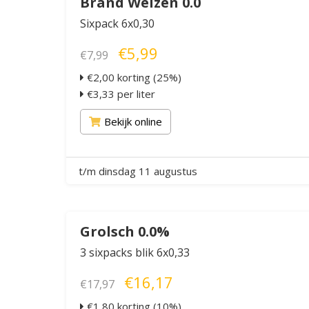
Brand Weizen 0.0
Sixpack 6x0,30
€5,99
€7,99
€2,00 korting (25%)
€3,33 per liter
Bekijk online
t/m dinsdag 11 augustus
Grolsch 0.0%
3 sixpacks blik 6x0,33
€16,17
€17,97
€1,80 korting (10%)