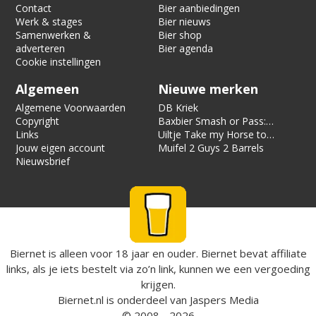
Contact
Bier aanbiedingen
Werk & stages
Bier nieuws
Samenwerken &
Bier shop
adverteren
Bier agenda
Cookie instellingen
Algemeen
Nieuwe merken
Algemene Voorwaarden
DB Kriek
Copyright
Baxbier Smash or Pass:
Links
Strata
Uiltje Take my Horse to
Jouw eigen account
the Hotel Room
Muifel 2 Guys 2 Barrels
Nieuwsbrief
Biernet is alleen voor 18 jaar en ouder. Biernet bevat affiliate
links, als je iets bestelt via zo’n link, kunnen we een vergoeding
krijgen.
Biernet.nl
is onderdeel van
Jaspers Media
© 2008 - 2026