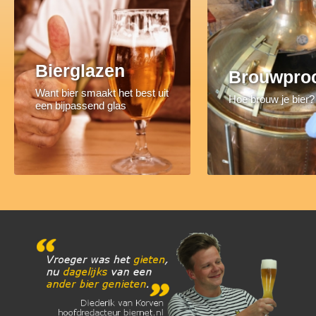
Bierglazen
Brouwpro
Want bier smaakt het best uit
Hoe brouw je bier?
een bijpassend glas