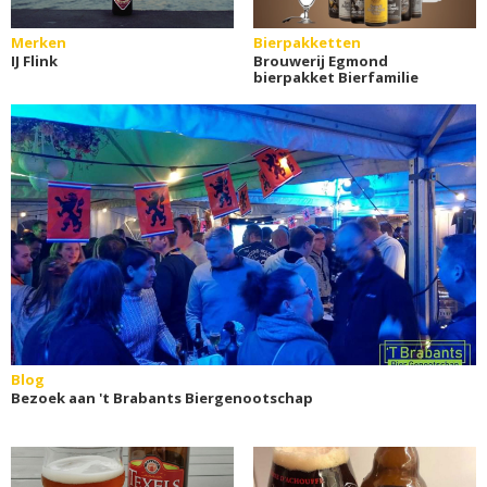
Merken
Bierpakketten
IJ Flink
Brouwerij Egmond
bierpakket Bierfamilie
Blog
Bezoek aan 't Brabants Biergenootschap