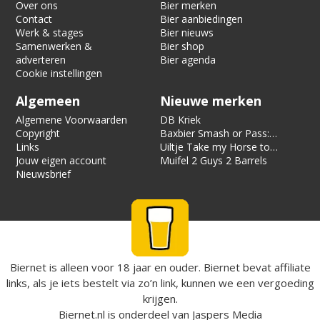
Over ons
Bier merken
Contact
Bier aanbiedingen
Werk & stages
Bier nieuws
Samenwerken &
Bier shop
adverteren
Bier agenda
Cookie instellingen
Algemeen
Nieuwe merken
Algemene Voorwaarden
DB Kriek
Copyright
Baxbier Smash or Pass:
Links
Strata
Uiltje Take my Horse to
Jouw eigen account
the Hotel Room
Muifel 2 Guys 2 Barrels
Nieuwsbrief
Biernet is alleen voor 18 jaar en ouder. Biernet bevat affiliate
links, als je iets bestelt via zo’n link, kunnen we een vergoeding
krijgen.
Biernet.nl
is onderdeel van
Jaspers Media