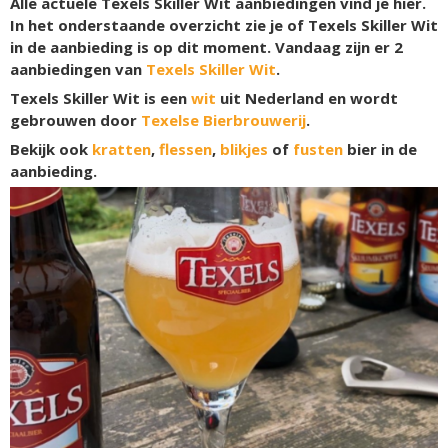
Alle actuele Texels Skiller Wit aanbiedingen vind je hier.
In het onderstaande overzicht zie je of Texels Skiller Wit
in de aanbieding is op dit moment. Vandaag zijn er
2
aanbiedingen van
Texels Skiller Wit
.
Texels Skiller Wit is een
wit
uit Nederland en wordt
gebrouwen door
Texelse Bierbrouwerij
.
Bekijk ook
kratten
,
flessen
,
blikjes
of
fusten
bier in de
aanbieding.