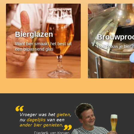
Bierglazen
Brouwpro
Want bier smaakt het best uit
Hoe brouw je bier?
een bijpassend glas