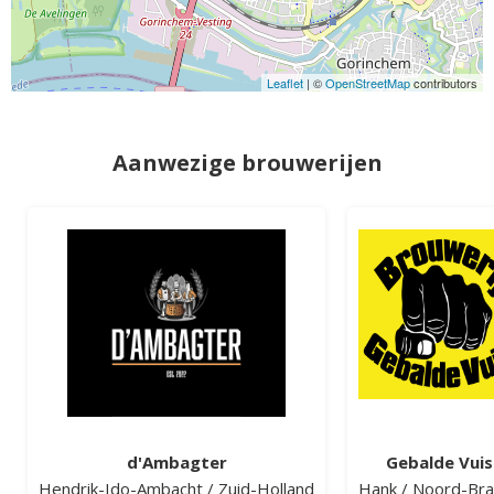
Leaflet
| ©
OpenStreetMap
contributors
Aanwezige brouwerijen
d'Ambagter
Gebalde Vuis
Hendrik-Ido-Ambacht
/
Zuid-Holland
Hank
/
Noord-Bra