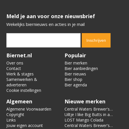
​​​​​​​Meld je aan voor onze nieuwsbrief
Wekelijks biernieuws en acties in je mail
Verification code:
8557
Biernet.nl
Populair
Over ons
Bier merken
Contact
Bier aanbiedingen
Werk & stages
Bier nieuws
Samenwerken &
Bier shop
adverteren
Bier agenda
Cookie instellingen
Algemeen
Nieuwe merken
Algemene Voorwaarden
Central Waters Brewer's
Copyright
Reserve Pecan Kringle
Uiltje I like Big Butts in a
Links
Stout
Can of Limes
LOST Mango Colada
Jouw eigen account
Central Waters Brewer's