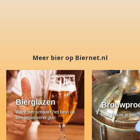
Meer bier op Biernet.nl
Bierglazen
Brouwpro
Want bier smaakt het best uit
Hoe brouw je bier?
een bijpassend glas