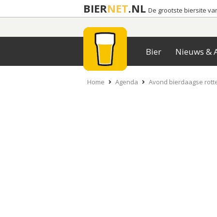
BIER
NET
.NL
De grootste biersite v
Bier
Nieuws & A
Home
Agenda
Avond bierdaagse rott