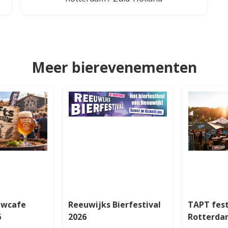
Meer bierevenementen
uwcafe
Reeuwijks Bierfestival
TAPT fest
6
2026
Rotterda