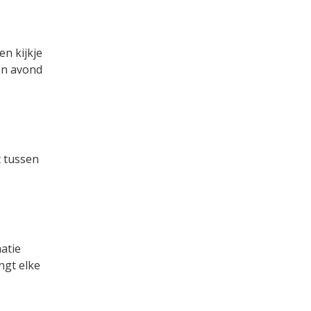
en kijkje
en avond
t tussen
atie
ngt elke