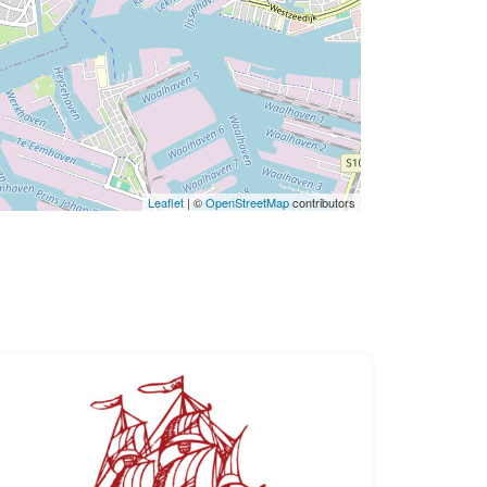
Leaflet
| ©
OpenStreetMap
contributors