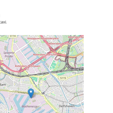
d
axi.