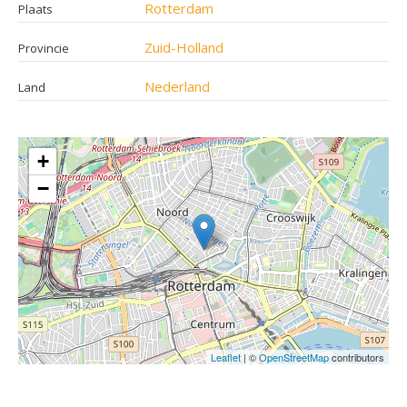
Rotterdam
Plaats
Zuid-Holland
Provincie
Nederland
Land
+
−
Leaflet
| ©
OpenStreetMap
contributors