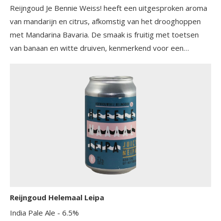
Reijngoud Je Bennie Weiss! heeft een uitgesproken aroma
van mandarijn en citrus, afkomstig van het drooghoppen
met Mandarina Bavaria. De smaak is fruitig met toetsen
van banaan en witte druiven, kenmerkend voor een
klassieke Weizen, aangevuld met een levendige citrus- en
mandarijntoon van de hop. Het mondgevoel is zacht en
licht troebel. De afdronk is verfrissend en droog.
Reijngoud Helemaal Leipa
India Pale Ale
- 6.5%