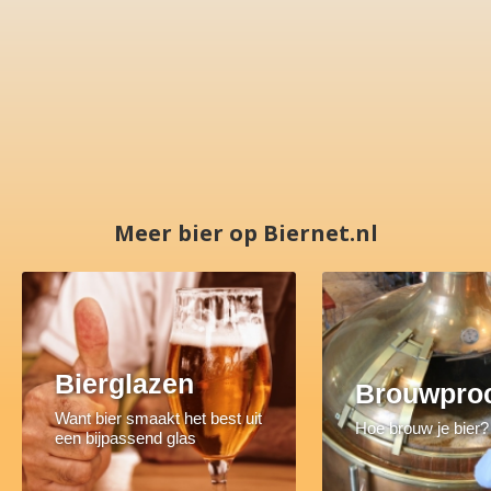
Meer bier op Biernet.nl
Bierglazen
Brouwpro
Want bier smaakt het best uit
Hoe brouw je bier?
een bijpassend glas