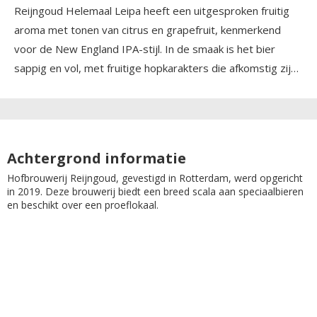
Reijngoud Helemaal Leipa heeft een uitgesproken fruitig
aroma met tonen van citrus en grapefruit, kenmerkend
voor de New England IPA-stijl. In de smaak is het bier
sappig en vol, met fruitige hopkarakters die afkomstig zijn
van de Centennial, Amarillo en Idaho 7 hop. Het
mondgevoel is romig en zacht, mede dankzij het gebruik
van haver in het brouwproces. De afdronk is zachtbitter en
fris, zonder harde of scherpe hopbitterheid.
Achtergrond informatie
Hofbrouwerij Reijngoud, gevestigd in Rotterdam, werd opgericht
in 2019. Deze brouwerij biedt een breed scala aan speciaalbieren
en beschikt over een proeflokaal.