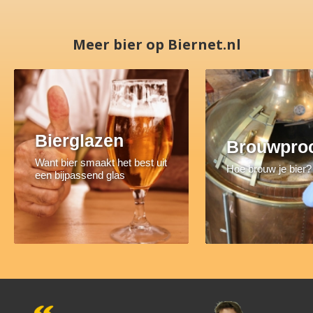
Meer bier op Biernet.nl
Bierglazen
Brouwpro
Want bier smaakt het best uit
Hoe brouw je bier?
een bijpassend glas