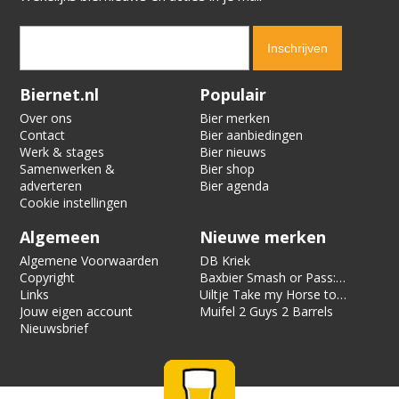
Verification code:
2359
Biernet.nl
Populair
Over ons
Bier merken
Contact
Bier aanbiedingen
Werk & stages
Bier nieuws
Samenwerken &
Bier shop
adverteren
Bier agenda
Cookie instellingen
Algemeen
Nieuwe merken
Algemene Voorwaarden
DB Kriek
Copyright
Baxbier Smash or Pass:
Links
Strata
Uiltje Take my Horse to
Jouw eigen account
the Hotel Room
Muifel 2 Guys 2 Barrels
Nieuwsbrief