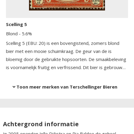
Scelling 5
Blond
- 5.6%
Scelling 5 (EBU: 20) is een bovengistend, zomers blond
bier met een mooie schuimkraag. De geur van de is
bloemig door de gebruikte hopsoorten. De smaakbeleving
is voornamelijk fruitig en verfrissend. Dit bier is gebrouwen
met gerst en tarwe van Terschelling, dat zorgt voor een
verkwikkende afdronk.
Toon meer merken van Terschellinger Bieren
Achtergrond informatie
In 2005 openden Jolle Dijkstra en Ria Baldee de geheel