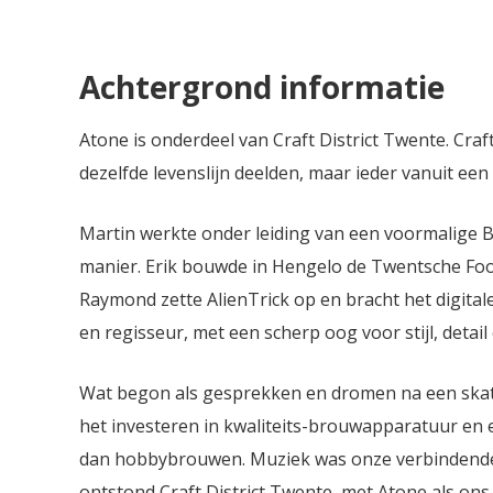
alcoholpercentage blijft het bier
frisse bove
verrassend toegankelijk en
steenfrui
gevaarlijk doordrinkbaar, met een
tropische 
Achtergrond informatie
fluweelzacht mondgevoel en volop
California
sappige hopkarakter.
medium va
en toegan
Atone is onderdeel van Craft District Twente. Craf
moutige ba
dezelfde levenslijn deelden, maar ieder vanuit ee
tonen die 
hoppige fr
droog en 
Martin werkte onder leiding van een voormalige 
speciaalbi
manier. Erik bouwde in Hengelo de Twentsche F
doordrink
Raymond zette AlienTrick op en bracht het digital
vergisting
een subtie
en regisseur, met een scherp oog voor stijl, detail
stijl trou
hoptoevo
Wat begon als gesprekken en dromen na een skate
eigentijds
gebalance
het investeren in kwaliteits-brouwapparatuur en
dan hobbybrouwen. Muziek was onze verbindende fac
ontstond Craft District Twente, met Atone als ons 