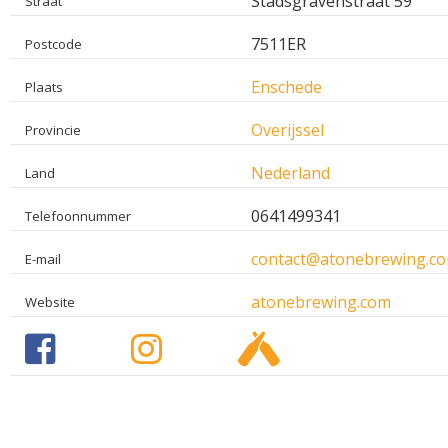
Stadsgravenstraat 59
Straat
7511ER
Postcode
Enschede
Plaats
Overijssel
Provincie
Nederland
Land
0641499341
Telefoonnummer
contact@atonebrewing.c
E-mail
atonebrewing.com
Website