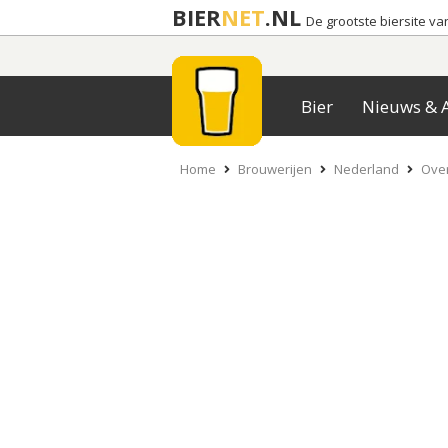
BIER
NET
.NL
De grootste biersite v
Bier
Nieuws & A
Home
Brouwerijen
Nederland
Over