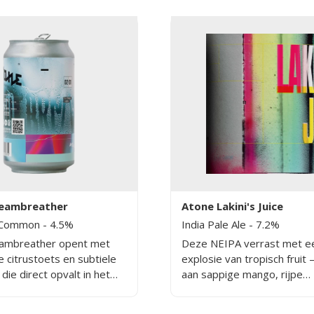
teambreather
Atone Lakini's Juice
a Common
- 4.5%
India Pale Ale
- 7.2%
eambreather opent met
Deze NEIPA verrast met e
 citrustoets en subtiele
explosie van tropisch fruit 
 die direct opvalt in het
aan sappige mango, rijpe
 dry hop met Amarillo,
passievrucht en verse citru
 El Dorado zorgt voor een
troebele, gouden kleur bel