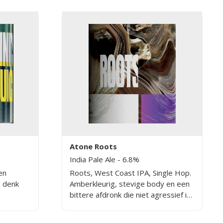
Atone Roots
India Pale Ale
- 6.8%
en
Roots, West Coast IPA, Single Hop.
– denk
Amberkleurig, stevige body en een
bittere afdronk die niet agressief is
s. De
maar juist uitgesproken. Gedreven
ooft een
door een enkele hopsoort: Simcoe.