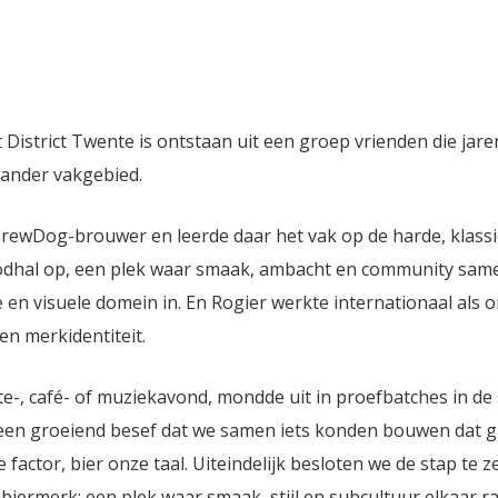
nlaag van citrusfruit, licht
zacht, vol mondgevoel met
t en een ingehouden
fluweelachtige textuur. Do
tint. In de mond is dit
Amarillo-, Citra- en Simcoe
 Common bier licht tot
proef je ook hints van grape
n body, met een soepel
dennenhars. Waar tradition
kelijk mondgevoel. De
NEIPA's vooral zoet en sapp
t District Twente is ontstaan uit een groep vrienden die jar
sis biedt biscuitachtige
voegt deze variant een
n ander vakgebied.
mooi in balans zijn met de
verfrissende, licht harsacht
isheid. De afdronk is
bitterheid toe die het gehee
mild bitter, waardoor het
balans brengt. Het resultaa
BrewDog-brouwer en leerde daar het vak op de harde, klass
er bijzonder
toegankelijk maar complex 
oodhal op, een plek waar smaak, ambacht en community sa
baar is. Dankzij de warme
zowel fruitliefhebbers als 
e en visuele domein in. En Rogier werkte internationaal als 
 met lagergist ontstaat er
enthousiastelingen aanspre
l fruitig karakter dat de
Perfect voor een zonnige 
 en merkidentiteit.
w blijft, terwijl de moderne
bij stevige gerechten zoals 
egingen voor een
curry of gegrilde kip.
-, café- of muziekavond, mondde uit in proefbatches in de
e twist zorgen. Een strak
erd bier met karakter.
 een groeiend besef dat we samen iets konden bouwen dat g
tor, bier onze taal. Uiteindelijk besloten we de stap te ze
biermerk: een plek waar smaak, stijl en subcultuur elkaar r