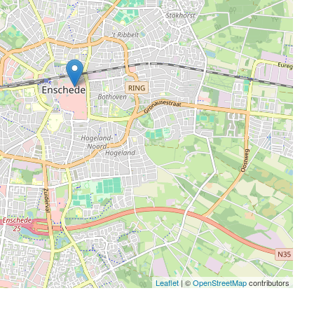
Leaflet
| ©
OpenStreetMap
contributors