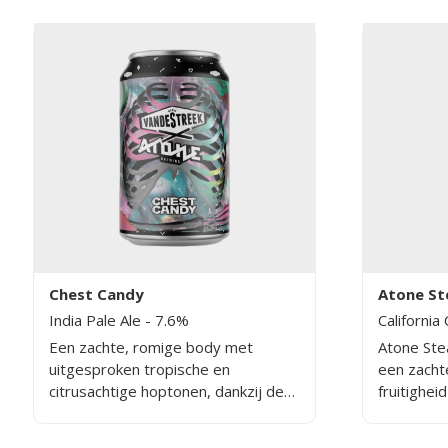
Chest Candy
Atone S
India Pale Ale
- 7.6%
Californi
Een zachte, romige body met
Atone St
uitgesproken tropische en
een zachte
citrusachtige hoptonen, dankzij de
fruitigheid
inzet van moderne New Zealand
aroma. De
hop. Ondanks het stevige
Mosaic en