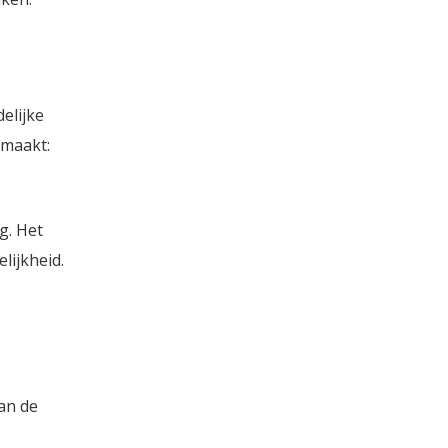
elijke
emaakt:
g. Het
lijkheid.
an de