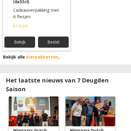
(6x33cl)
Cadeauverpakking met
6 flesjes
€19,99
Bekijk
Bestel
Bekijk alle
bierpakketten
.
Het laatste nieuws van 7 Deugden
Saison
Winnaars Dutch
Winnaars Dutch