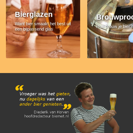
Bierglazen
Brouwpro
Want bier smaakt het best uit
Hoe brouw je bier?
een bijpassend glas