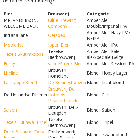
de Dutch Beer Challenge.
Bier
Brouwerij
Categorie
MR. ANDERSON,
Uiltje Brewing
Amber Ale :
WELCOME BACK
Company
Double/Imperial IPA
Amber Ale : Hazy IPA/
Indiana Jane
Oersoep
NEIPA
Mooie Nel
Jopen Bier
Amber Ale : IPA
Texelse
Amber Ale : Pale
Texels Skuumkoppe
Bierbrouwerij
ale/Speciale Belge
Frisky
vandeStreek Bier
Amber Ale : Session IPA
Brouwerij
Lifeline
Blond : Hoppy Lager
Homeland
La Trappe Blond
De Koningshoeven
Blond : Licht blond
Brouwerij De
De Hollandse Pilsener
Hollandse
Blond : Pils
Pilsenerfabriek
Brouwerij De 7
Saison
Blond : Saison
Deugden
Texelse
Texels Tuunwal Tripel
Blond : Tripel
Bierbrouwerij
Duits & Lauret Extra
Fortbrouwerij
Blond : Zwaar blond
Blond
Duits & Lauret