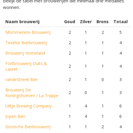
Bekijk de tabel met brouwerijen die minimaal drie medailles
wonnen.
Naam brouwerij
Goud
Zilver
Brons
Totaal
Mommeriete Brouwerij
2
1
2
5
Texelse Bierbrouwerij
2
1
1
4
Brouwerij Homeland
2
1
1
4
Fortbrouwerij Duits &
2
1
1
4
Lauret
vandeStreek Bier
2
1
0
3
Brouwerij De
2
0
1
3
Koningshoeven / La Trappe
Uiltje Brewing Company
1
4
1
6
Jopen Bier
1
4
1
6
Gooische Bierbrouwerij
1
1
2
4