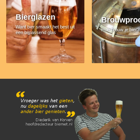
Bierglazen
Brouwpro
Want bier smaakt het best uit
Hoe brouw je bier?
een bijpassend glas