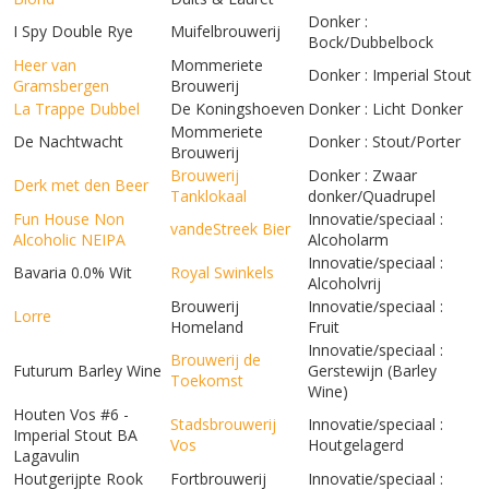
Donker :
I Spy Double Rye
Muifelbrouwerij
Bock/Dubbelbock
Heer van
Mommeriete
Donker : Imperial Stout
Gramsbergen
Brouwerij
La Trappe Dubbel
De Koningshoeven
Donker : Licht Donker
Mommeriete
De Nachtwacht
Donker : Stout/Porter
Brouwerij
Brouwerij
Donker : Zwaar
Derk met den Beer
Tanklokaal
donker/Quadrupel
Fun House Non
Innovatie/speciaal :
vandeStreek Bier
Alcoholic NEIPA
Alcoholarm
Innovatie/speciaal :
Bavaria 0.0% Wit
Royal Swinkels
Alcoholvrij
Brouwerij
Innovatie/speciaal :
Lorre
Homeland
Fruit
Innovatie/speciaal :
Brouwerij de
Futurum Barley Wine
Gerstewijn (Barley
Toekomst
Wine)
Houten Vos #6 -
Stadsbrouwerij
Innovatie/speciaal :
Imperial Stout BA
Vos
Houtgelagerd
Lagavulin
Houtgerijpte Rook
Fortbrouwerij
Innovatie/speciaal :