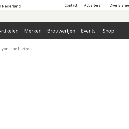
Contact
Adverteren
Over Bierne
an Nederland
rtikelen
Merken
Brouwerijen
Events
Shop
beyond the horizon