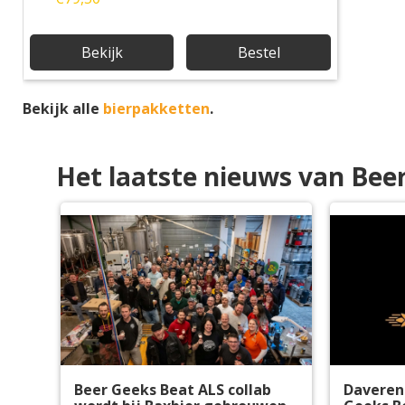
Bekijk
Bestel
Bekijk alle
bierpakketten
.
Het laatste nieuws van Bee
Beer Geeks Beat ALS collab
Daveren