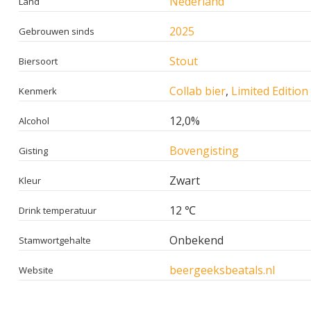
Nederland
Land
2025
Gebrouwen sinds
Stout
Biersoort
Collab bier
,
Limited Edition
Kenmerk
12,0%
Alcohol
Bovengisting
Gisting
Zwart
Kleur
12 ℃
Drink temperatuur
Onbekend
Stamwortgehalte
beergeeksbeatals.nl
Website