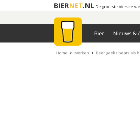
BIER
NET
.NL
De grootste biersite v
Bier
Nieuws & A
Home
Merken
Beer geeks beats als 