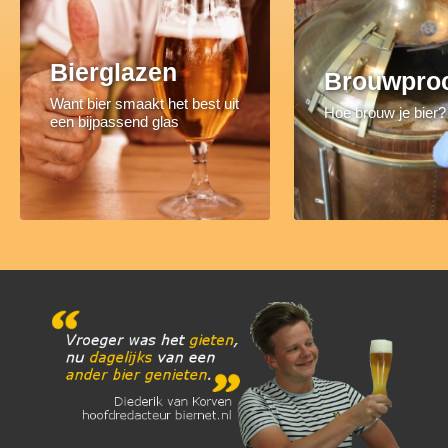
Bierglazen
Brouwpro
Want bier smaakt het best uit
Hoe brouw je bier?
een bijpassend glas